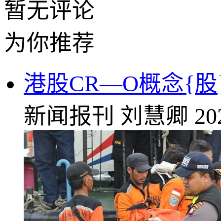
暂无评论
为你推荐
港股CR—O概念{股
新闻报刊
刘慧卿
20