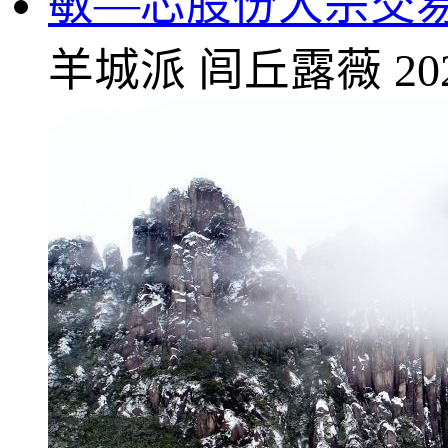
敏—芯股份大宗交易成交
羊城派
闾丘露薇
20