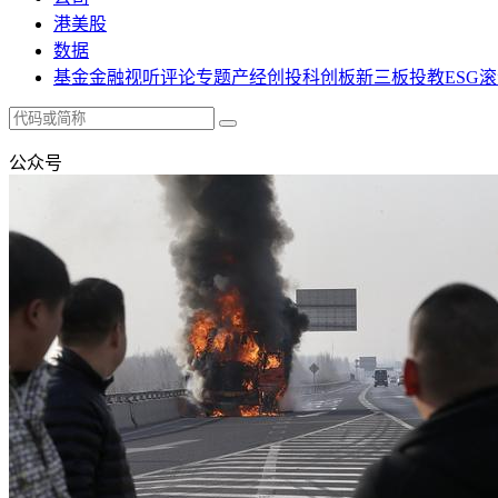
港美股
数据
基金
金融
视听
评论
专题
产经
创投
科创板
新三板
投教
ESG
滚
公众号