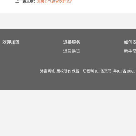
上一篇文章：
大暑节气适宜吃什么？
欢迎加盟
退换服务
如何
退货换货
新手
沛富商城 版权所有 保留一切权利 ICP备案号:
粤ICP备19028