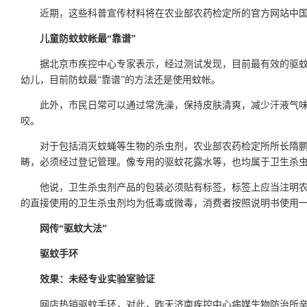
近期，这些科普宣传材料将在农业部农药检定所的官方网站中
儿童防蚊蚊帐最“靠谱”
据北京市疾控中心专家表示，经过测试发现，目前最有效的驱
幼儿，目前防蚊最“靠谱”的方法还是使用蚊帐。
此外，市民日常可以通过常洗澡，保持皮肤清爽，减少汗液气
咬。
对于包括消灭蚊蝇等生物的杀虫剂，农业部农药检定所所长隋鹏
畴，必须经过登记管理。像专用的驱蚊花露水等，也均属于卫生杀
他说，卫生杀虫剂产品的包装必须贴有标签，标签上应当注明
的直接使用的卫生杀虫剂均为低毒或微毒，消费者按照说明书使用
网传“驱蚊大法”
驱蚊手环
效果：未经专业实验室验证
网店热销驱蚊手环，对此，昨天济南疾控中心病媒生物防治所