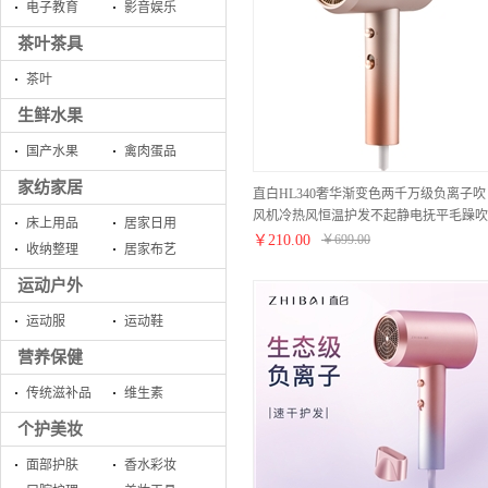
电子教育
影音娱乐
茶叶茶具
茶叶
生鲜水果
国产水果
禽肉蛋品
家纺家居
直白HL340奢华渐变色两千万级负离子吹
风机冷热风恒温护发不起静电抚平毛躁吹
床上用品
居家日用
风机【ABS/珍珠粉】
￥
210.00
￥
699.00
收纳整理
居家布艺
运动户外
运动服
运动鞋
营养保健
传统滋补品
维生素
个护美妆
面部护肤
香水彩妆