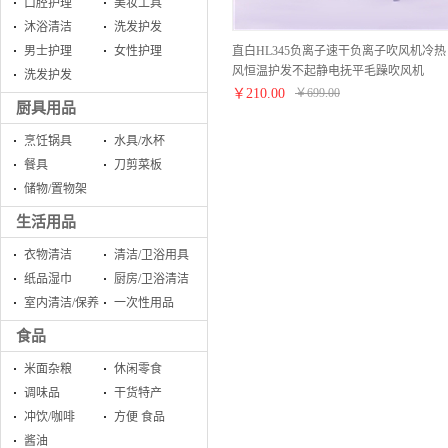
口腔护理
美妆工具
沐浴清洁
洗发护发
直白HL345负离子速干负离子吹风机冷热
男士护理
女性护理
风恒温护发不起静电抚平毛躁吹风机
洗发护发
【ABS/粉蓝渐变】
￥
210.00
￥
699.00
厨具用品
烹饪锅具
水具/水杯
餐具
刀剪菜板
储物/置物架
生活用品
衣物清洁
清洁/卫浴用具
纸品湿巾
厨房/卫浴清洁
室内清洁/保养
一次性用品
食品
米面杂粮
休闲零食
调味品
干货特产
冲饮/咖啡
方便 食品
酱油