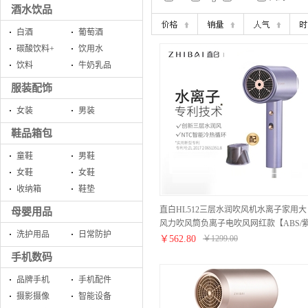
酒水饮品
白酒
葡萄酒
碳酸饮料+
饮用水
饮料
牛奶乳品
服装配饰
女装
男装
鞋品箱包
童鞋
男鞋
女鞋
女鞋
收纳箱
鞋垫
直白HL512三层水润吹风机水离子家用大
母婴用品
风力吹风筒负离子电吹风网红款【ABS/
洗护用品
日常防护
色】
￥
562.80
￥
1299.00
手机数码
品牌手机
手机配件
摄影摄像
智能设备