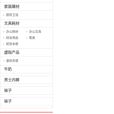
家装建材
厨房卫浴
文具耗材
办公耗材
办公文具
财会用品
笔类
纸张本册
虚拟产品
虚拟充值
牛奶
男士内裤
袜子
袜子