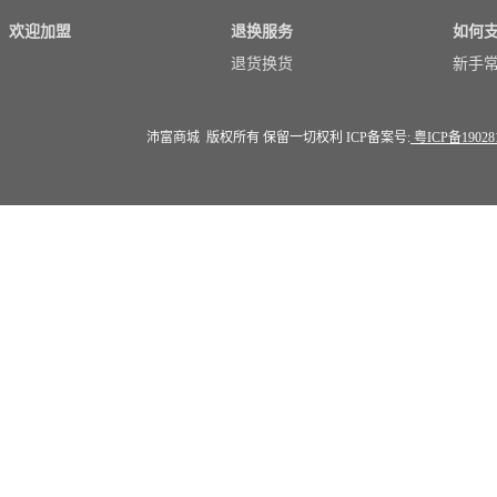
欢迎加盟
退换服务
如何
退货换货
新手
沛富商城 版权所有 保留一切权利 ICP备案号:
粤ICP备19028