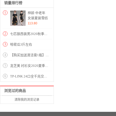
销量排行榜
1
梓龄 中老年
女装夏装雪纺
两件套装女
113.80
2020新款妈妈
装洋气T恤中
2
七匹狼西装男2020秋季新品西服男外套男单西男商务休闲小西装衣服男 （102深蓝色） 175/92A/XL
年夏季宽松小
衫上衣裙裤
3
哈密瓜3斤左右
黄花 请拍对
应尺码
4
【购买加送清洁膏1瓶】康巴赫316不锈钢煎炒两用锅30cm（送不锈钢锅铲）【316不锈钢/图片色】
5
龙芝美 衬衫女2020夏季新款中国风改良汉服不规则复古珠扣苎麻印花立领宽松棉麻衬衣上衣 L1-BH452-8995-上衣图片色 XL
6
TP-LINK 24口全千兆交换机 非网管T系列 企业级交换器 监控网络网线分线器 分流器 TL-SG1024DT
浏览过的商品
清除我的浏览记录