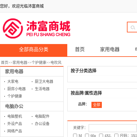
您好，欢迎光临沛富商城
全部商品分类
首页
家用电器
首页
>>
家用电器
>>
个护健康
>>
电吹风
按子分类选择
家用电器
大家电
厨卫大电器
厨房小电器
生活电器
按品牌/属性选择
个护健康
品牌：
全部
电脑办公
电脑整机
电脑配件
外设产品
办公设备
关键字：
网络产品
M
60g
4XL
尺码：3X