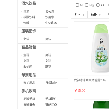
酒水饮品
M
60g
4XL
白酒
葡萄酒
碳酸饮料+
饮用水
饮料
牛奶乳品
服装配饰
女装
男装
鞋品箱包
童鞋
男鞋
女鞋
女鞋
收纳箱
鞋垫
母婴用品
六神冰凉劲爽沐浴露200g
洗护用品
日常防护
￥
15.00
手机数码
品牌手机
手机配件
摄影摄像
智能设备