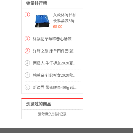
销量排行榜
1
女款休闲长袖
长裤套装S码
线条蓝
65.00
2
徐福记草莓味卷心酥袋装105g
3
洋畔之旅 床单四件套(被套1件床单1件枕套2件)(适合1.8米床)【A版：涤棉提花；B版：纯棉/蓝】
4
南极人 牛仔裤女2020夏季新款阔腿裤韩版时尚百搭宽松显瘦高腰垂感拖地裤子 N7-FF2D11-525-蓝色 请拍正确尺码
5
帕兰朵 针织衫女2020秋季新款韩版格纹时尚针织开衫女潮流宽松显瘦毛衣外搭外套 黄色 请拍正确尺码
6
新边界 带衣腰果400g 越南腰果仁原味
浏览过的商品
清除我的浏览记录