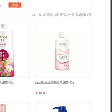
品
总共有71件商品,20件商品为一页,共4页第 1页
露650g
西亚斯液浪漫邂逅沐浴露400g
￥
18.00