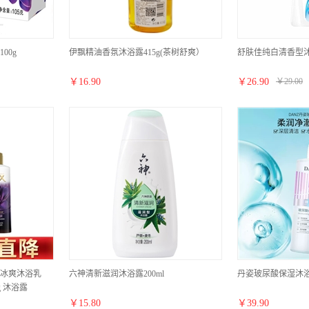
00g
伊飘精油香氛沐浴露415g(茶树舒爽）
舒肤佳纯白清香型沐浴
￥
16.90
￥
26.90
￥
29.00
亮冰爽沐浴乳
六神清新滋润沐浴露200ml
丹姿玻尿酸保湿沐浴露
g 沐浴露
￥
15.80
￥
39.90