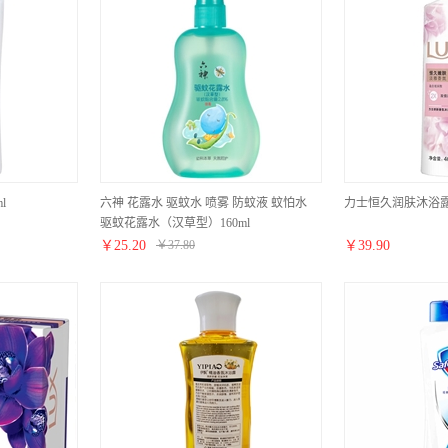
l
六神 花露水 驱蚊水 喷雾 防蚊液 蚊怕水
力士恒久润肤沐浴露4
驱蚊花露水（汉草型）160ml
￥
25.20
￥
37.80
￥
39.90