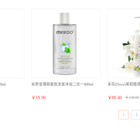
ml
米奇宝薄荷香氛洗发沐浴二合一400ml
多芬(Dove)茉莉植
￥
19.90
￥
80.40
￥
120.60
1
2