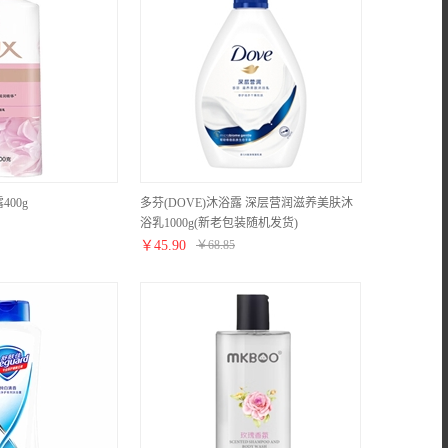
00g
多芬(DOVE)沐浴露 深层营润滋养美肤沐
浴乳1000g(新老包装随机发货)
￥
45.90
￥
68.85