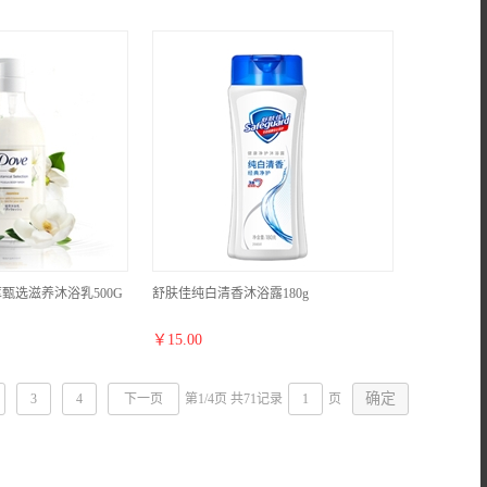
萃甄选滋养沐浴乳500G
舒肤佳纯白清香沐浴露180g
￥
15.00
3
4
下一页
第1/4页 共71记录
页