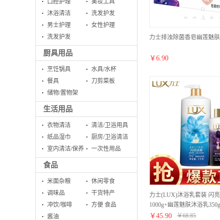
口腔护理
美妆工具
沐浴清洁
洗发护发
男士护理
女性护理
洗发护发
力士排浊除菌香皂幽莲魅肤1
厨具用品
￥
6.90
烹饪锅具
水具/水杯
餐具
刀剪菜板
储物/置物架
生活用品
衣物清洁
清洁/卫浴用具
纸品湿巾
厨房/卫浴清洁
室内清洁/保养
一次性用品
食品
米面杂粮
休闲零食
调味品
干货特产
力士(LUX)沐浴乳套装 闪
1000g+幽莲魅肤沐浴乳350
冲饮/咖啡
方便 食品
￥
45.90
￥
68.85
酱油