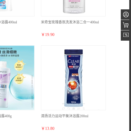
露400ml
米奇宝玫瑰香氛洗发沐浴二合一400ml
￥
19.90
400g
清扬活力运动平衡沐浴露200ml
￥
13.80