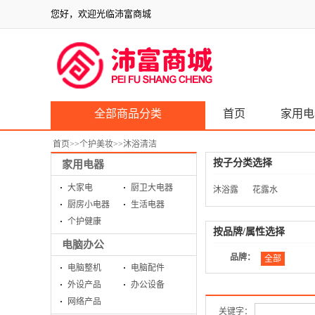
您好，欢迎光临沛富商城
全部商品分类
首页
家用电
首页
>>
个护美妆
>>
沐浴清洁
按子分类选择
家用电器
大家电
厨卫大电器
沐浴露
花露水
厨房小电器
生活电器
个护健康
按品牌/属性选择
电脑办公
品牌：
全部
电脑整机
电脑配件
外设产品
办公设备
网络产品
关键字：