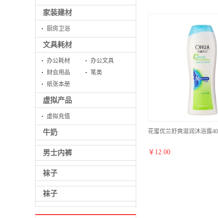
家装建材
厨房卫浴
文具耗材
办公耗材
办公文具
财会用品
笔类
纸张本册
虚拟产品
虚拟充值
花蜜优兰舒爽滋润沐浴露400
牛奶
￥
12.00
男士内裤
袜子
袜子