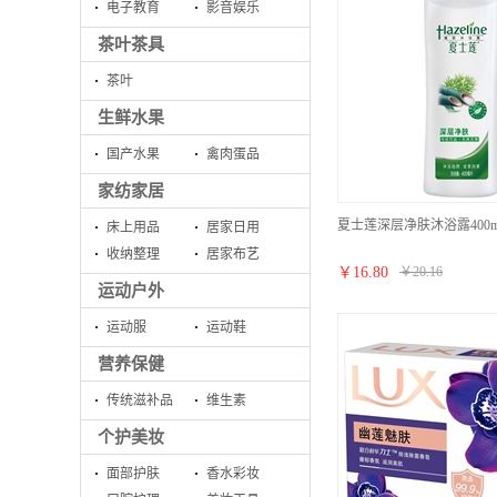
电子教育
影音娱乐
茶叶茶具
茶叶
生鲜水果
国产水果
禽肉蛋品
家纺家居
夏士莲深层净肤沐浴露400m
床上用品
居家日用
收纳整理
居家布艺
￥
16.80
￥
20.16
运动户外
运动服
运动鞋
营养保健
传统滋补品
维生素
个护美妆
面部护肤
香水彩妆