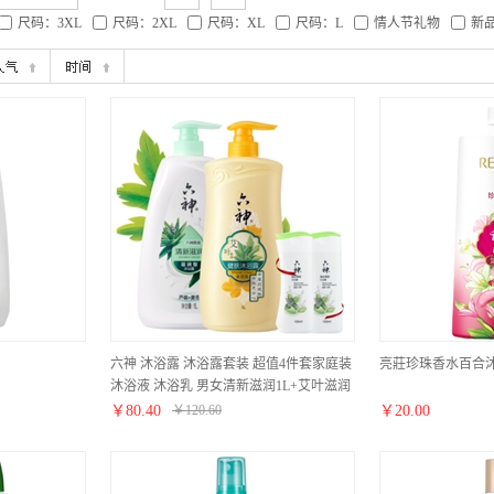
尺码：3XL
尺码：2XL
尺码：XL
尺码：L
情人节礼物
新
六神 沐浴露 沐浴露套装 超值4件套家庭装
亮莊珍珠香水百合沐浴
沐浴液 沐浴乳 男女清新滋润1L+艾叶滋润
1L+赠沐浴露100ml*2
￥
80.40
￥
120.60
￥
20.00