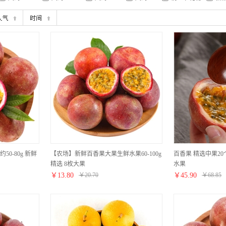
约50-80g 新鲜
【农场】新鲜百香果大果生鲜水果60-100g
百香果 精选中果20个
精选 8枚大果
水果
￥
13.80
￥
20.70
￥
45.90
￥
68.85