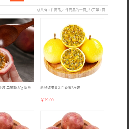
总共有11件商品,20件商品为一页,共1页第 1页
装 单果50-80g 新鲜
新鲜纯甜黄金百香果2斤装
￥
29.00