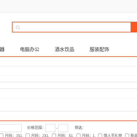
器
电脑办公
酒水饮品
服装配饰
价格范围：
-
筛选：
尺码：3XL
尺码：2XL
尺码：XL
尺码：L
情人节礼物
新