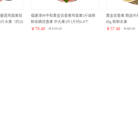
番莲鸡蛋果现
福建漳州平和黄金百香果鸡蛋果5斤装新
黄金百香果 精选中果 
5斤大果（约26
鲜采摘百香果 中大果3斤1斤约6-8个
80g 新鲜水果
￥
79.40
￥
119.10
￥
57.40
￥
86.10