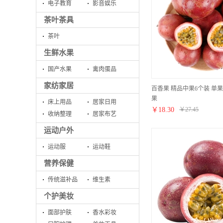
电子教育
影音娱乐
茶叶茶具
茶叶
生鲜水果
国产水果
禽肉蛋品
家纺家居
百香果 精品中果6个装 单果5
果
床上用品
居家日用
￥
18.30
￥
27.45
收纳整理
居家布艺
运动户外
运动服
运动鞋
营养保健
传统滋补品
维生素
个护美妆
面部护肤
香水彩妆