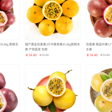
0-80g 新鲜水
国产黄金百香果3斤中果单果45-60g新鲜水
百香果 精选中果12个
果 产地直发 包邮
水果
￥
34.40
￥
51.60
￥
34.40
￥
51.60