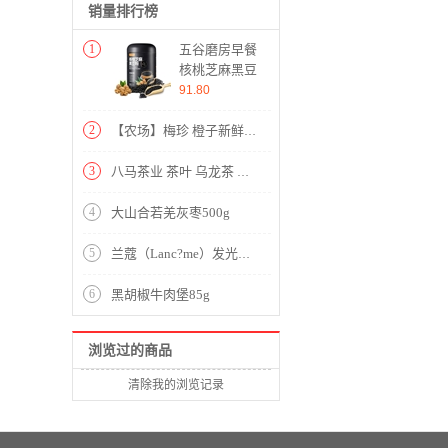
销量排行榜
1
五谷磨房早餐
核桃芝麻黑豆
粉奇亚籽黑藜
91.80
麦五谷杂粮代
餐粉黑芝麻糊
2
【农场】梅珍 橙子新鲜水果2.5斤 新鲜橙子水果 .
黑芝麻粉600g
3
八马茶业 茶叶 乌龙茶 安溪清香型铁观音 双蓝罐装 500g
4
大山合若羌灰枣500g
5
兰蔻（Lanc?me）发光眼霜 小黑瓶肌底精华眼霜15ml 化妆品护肤礼盒 淡化黑眼圈 淡化眼纹
6
黑胡椒牛肉堡85g
浏览过的商品
清除我的浏览记录