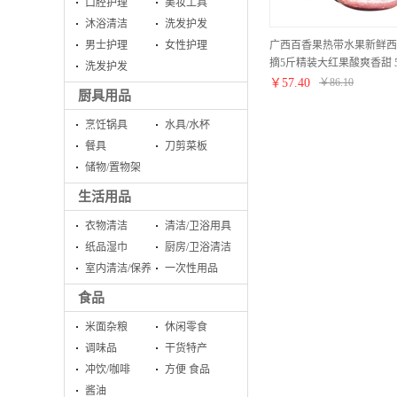
口腔护理
美妆工具
沐浴清洁
洗发护发
广西百香果热带水果新鲜西
男士护理
女性护理
摘5斤精装大红果酸爽香甜 
洗发护发
个）
￥
57.40
￥
86.10
厨具用品
烹饪锅具
水具/水杯
餐具
刀剪菜板
储物/置物架
生活用品
衣物清洁
清洁/卫浴用具
纸品湿巾
厨房/卫浴清洁
室内清洁/保养
一次性用品
食品
米面杂粮
休闲零食
调味品
干货特产
冲饮/咖啡
方便 食品
酱油