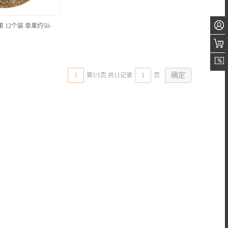
12个装 单果约50-
1
第1/1页 共11记录
页