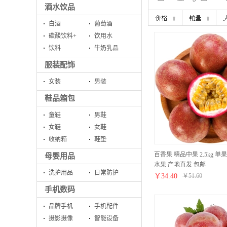
酒水饮品
白酒
葡萄酒
碳酸饮料+
饮用水
饮料
牛奶乳品
服装配饰
女装
男装
鞋品箱包
童鞋
男鞋
女鞋
女鞋
收纳箱
鞋垫
百香果 精品中果 2.5kg 单果
母婴用品
水果 产地直发 包邮
洗护用品
日常防护
￥
34.40
￥
51.60
手机数码
品牌手机
手机配件
摄影摄像
智能设备