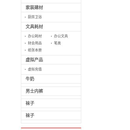
家装建材
厨房卫浴
文具耗材
办公耗材
办公文具
财会用品
笔类
纸张本册
虚拟产品
虚拟充值
牛奶
男士内裤
袜子
袜子