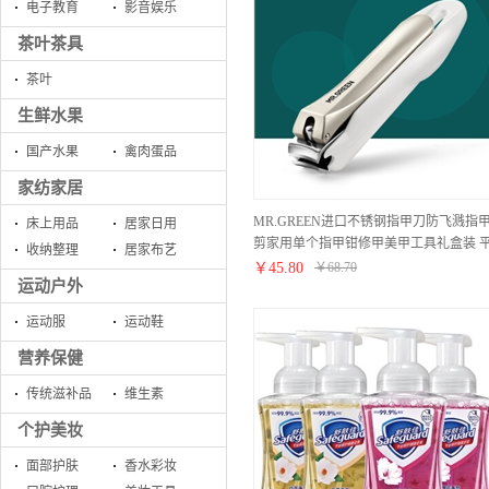
电子教育
影音娱乐
茶叶茶具
茶叶
生鲜水果
国产水果
禽肉蛋品
家纺家居
MR.GREEN进口不锈钢指甲刀防飞溅指
床上用品
居家日用
剪家用单个指甲钳修甲美甲工具礼盒装 
收纳整理
居家布艺
口中号 Mr-1116plus
￥
45.80
￥
68.70
运动户外
运动服
运动鞋
营养保健
传统滋补品
维生素
个护美妆
面部护肤
香水彩妆