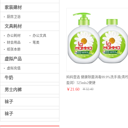
家装建材
厨房卫浴
文具耗材
办公耗材
办公文具
财会用品
笔类
纸张本册
虚拟产品
虚拟充值
妈妈壹选 健康除菌消毒99.9%洗手液(青
牛奶
盈润）525mlx2便捷
￥
21.60
￥
32.40
男士内裤
袜子
袜子