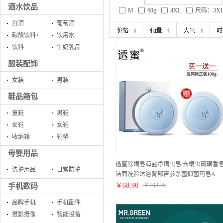
酒水饮品
M
60g
4XL
尺码：3X
白酒
葡萄酒
碳酸饮料+
饮用水
饮料
牛奶乳品
服装配饰
女装
男装
鞋品箱包
童鞋
男鞋
女鞋
女鞋
收纳箱
鞋垫
母婴用品
透蜜除螨皂海盐净螨虫皂 去螨虫硫磺香
洗护用品
日常防护
洁面洗脸沐浴背部苦参杀菌抑菌药皂A
100g 赠同款除螨皂
￥
68.90
￥
103.35
手机数码
品牌手机
手机配件
摄影摄像
智能设备