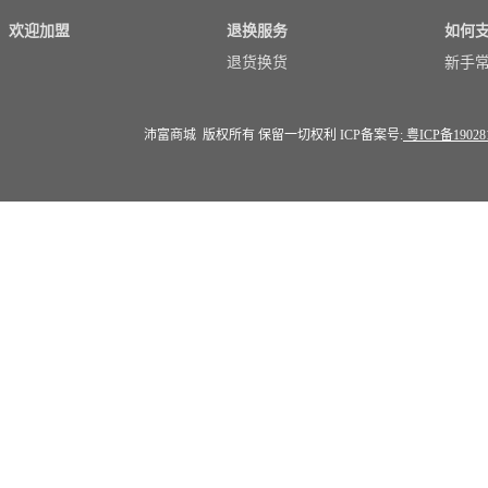
欢迎加盟
退换服务
如何
退货换货
新手
沛富商城 版权所有 保留一切权利 ICP备案号:
粤ICP备19028