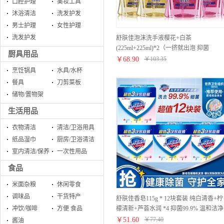
口腔护理
美妆工具
沐浴清洁
洗发护发
男士护理
女性护理
洗发护发
舒肤佳泡沫洗手液樱花+白茶
(225ml+225ml)*2（一挤就出泡 抑菌
厨具用品
99.9%）
￥
68.90
￥
103.35
烹饪锅具
水具/水杯
餐具
刀剪菜板
储物/置物架
生活用品
衣物清洁
清洁/卫浴用具
纸品湿巾
厨房/卫浴清洁
室内清洁/保养
一次性用品
食品
米面杂粮
休闲零食
调味品
干货特产
舒肤佳香皂115g * 12块套装 纯白清香+柠
檬清新+芦荟水润 *4 抑菌99.9% 温和洁净
冲饮/咖啡
方便 食品
抑菌 (新老包装随机发货)
￥
51.60
￥
77.40
酱油