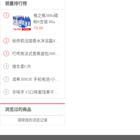
销量排行榜
1
格之格388a碳
粉6支装 88a
硒鼓 适用惠
79.40
普 hp
m1136mfp
2
依伊莉法国香水沐浴露400g
m126a 1108
1106 1007
3
叮咚熊法式香蕉面包300g巧克力味
1008 m128fn
m1216nfh打
4
维生素C片
印机墨粉
5
诺希 BM3E 手机电池/小米电池 适用于 BM3E/小米8
6
华味亨 15口味蜜饯果干750g/盒 杨梅干乌梅酸梅子果脯话梅果干零食礼盒
浏览过的商品
清除我的浏览记录