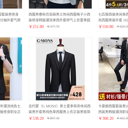
西服套装男修身
西服男春秋仿亚麻男士休闲西服格子小西
七匹狼西装休闲单
分袖外套气质
装修身韩版潮流单西外套帅气上衣夏季超
尚西服男装外套 102(深
L 120-135斤
薄款颜丁 格子 灰色 48/M【115斤以内】
￥
251.80
￥
377.70
￥
550.80
￥
826.2
青年潮流纯色七
吉约蒙（G·MONS）男士夏季商务休闲西
卡豪朗西服套装男2
版修身职业正
装男外套男纯色单西服男上衣正装男极简
西装男韩版潮流职
黑色 M（建议
风结婚西装男高档商场同款 修身版黑色单
士伴郎服新郎服结婚
￥
538.20
￥
807.30
￥
308.20
￥
462.3
西服上衣 上衣48码
L