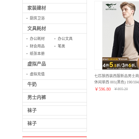
家装建材
厨房卫浴
文具耗材
办公耗材
办公文具
财会用品
笔类
纸张本册
虚拟产品
虚拟充值
七匹狼西装西服新品男士商
休闲单西 001(黑色) 190/10
牛奶
￥
596.80
￥
895.20
男士内裤
袜子
袜子