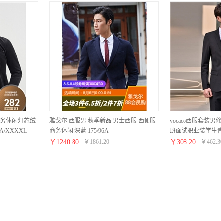
务休闲灯芯绒
雅戈尔 西服男 秋季新品 男士西服 西便服
vocaco西服套装
4A/XXXXL
商务休闲 深蓝 175/96A
班面试职业装学生
郎结婚礼服外套商务
￥
1240.80
￥
1861.20
￥
308.20
￥
462.3
+西裤+白衬衫+领带 L