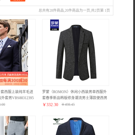
总共有28件商品,20件商品为一页,共2页第 1页
男士套西服上装纯羊毛进
罗蒙（ROMON）休闲小西装男单西服外
男VBS88312395
套春季新品韩版修身潮流男士薄款便西男
装601 黑色【601一粒扣款】 XL(建议125-
8.00
￥
332.30
￥
498.45
140斤）