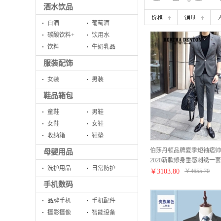
酒水饮品
白酒
葡萄酒
碳酸饮料+
饮用水
饮料
牛奶乳品
服装配饰
女装
男装
鞋品箱包
童鞋
男鞋
女鞋
女鞋
收纳箱
鞋垫
伯莎丹顿品牌夏季短袖痞帅
母婴用品
2020新款修身垂感刺绣一
洗护用品
日常防护
【西装+西裤+黑色T恤】 X
￥
3103.80
￥
4655.70
手机数码
品牌手机
手机配件
摄影摄像
智能设备