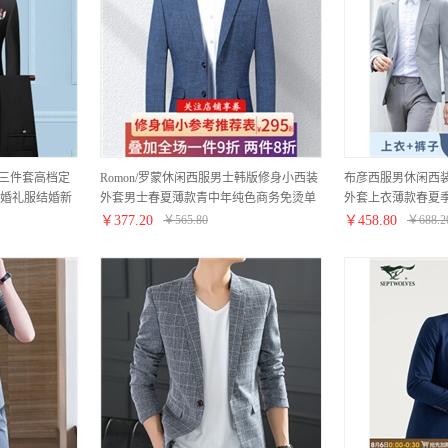
士三件套高档定
Romon/罗蒙休闲西服男士韩版修身小西装
布彦西服男休闲西
婚礼服结婚新
外套男士春夏薄款青中年纯色商务免烫单
外套上衣薄款春夏
族黑色上衣+西
西男装 036蓝色 175
装婚礼新郎伴郎服 
￥
377.20
￥
565.80
￥
458.80
￥
688.2