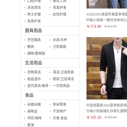
口腔护理
美妆工具
沐浴清洁
洗发护发
AEMAPE/美国苹果夏季
男士护理
女性护理
中袖小西装一套时尚休闲七
洗发护发
男装潮 926灰色套装(送T恤) X
￥
274.80
￥
412.20
厨具用品
烹饪锅具
水具/水杯
餐具
刀剪菜板
储物/置物架
生活用品
衣物清洁
清洁/卫浴用具
纸品湿巾
厨房/卫浴清洁
室内清洁/保养
一次性用品
食品
米面杂粮
休闲零食
半双西服男2020夏季新款
分袖小西装婚礼伴郎礼服韩
调味品
干货特产
装外套男士商务休闲夹克Y 
￥
193.20
￥
289.80
冲饮/咖啡
方便 食品
95-105斤）
酱油