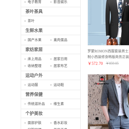
电子教育
影音娱乐
茶叶茶具
茶叶
生鲜水果
国产水果
禽肉蛋品
家纺家居
罗蒙ROMON西服套装男
制小西装修身韩版商务正装
床上用品
居家日用
郎伴郎服 [11件套]一扣贵
￥
572.70
￥
859.05
收纳整理
居家布艺
裤+衬衫 175/L
运动户外
运动服
运动鞋
营养保健
传统滋补品
维生素
个护美妆
面部护肤
香水彩妆