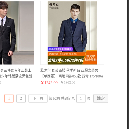
男修身三件套青年正装上
雅戈尔 套装西服 秋季新品 西服套装男
青少年韩版潮流黑色新
【单西服】 商场同款050款 藏青 175/100A
休闲 两粒扣黑色西服
0
￥
1242.00
￥
1863.00
/106-119斤
1
2
下一页
第1/2页 共28记录
页