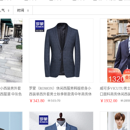
小西装男外套
罗蒙（ROMON）休闲西服男韩版修身小
威可多VICUTU
套西服潮 中灰色
西装单西外套男士秋季新款青中年商务休
口面料商务休闲西装外套
L
闲免烫男装结婚礼服 蓝灰 【9823两粒扣
藏蓝色 185/104B
￥
343.80
￥
515.70
￥
1932.00
￥
289
款】 175(建议120-135斤）