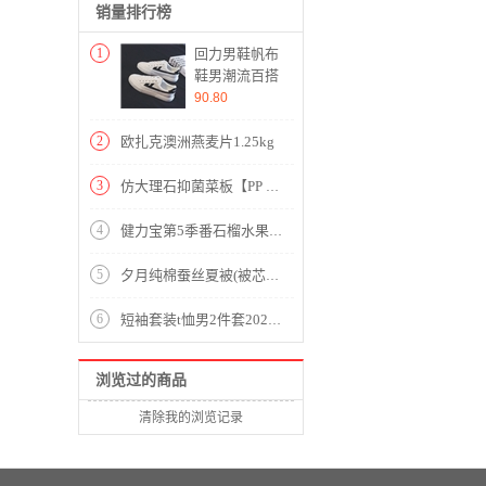
销量排行榜
1
回力男鞋帆布
鞋男潮流百搭
运动鞋2020春
90.80
夏新款板鞋子
学生情侣小白
2
欧扎克澳洲燕麦片1.25kg
鞋休闲鞋 升
级版-靓丽白
3
仿大理石抑菌菜板【PP TPR 麦香料/图片色】
43
4
健力宝第5季番石榴水果饮料450ml
5
夕月纯棉蚕丝夏被(被芯1件)(适合1.5米床)【面料：纯棉提花；填充：柞蚕丝/白】
6
短袖套装t恤男2件套2020夏季新品短袖立领休闲T恤九分裤衫透气上衣短运动 ATD2868黑色
浏览过的商品
清除我的浏览记录