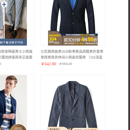
装修身韩版男士小西装
七匹狼西装男2020秋季新品西服男外套男
季潮流拼接商务正装套
单西男商务休闲小西装衣服男 （102深蓝
浅灰色套装 L
色） 175/92A/XL
0
￥
642.80
￥
964.20