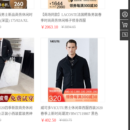
西男士新品商务休闲时
【商场同款】LACOSTE法国鳄鱼男装春
蓝) 175/92A/XL
季时尚商务休闲格子修身西服
男|VH1537M2 KBR/深灰 48
0
￥
2063.10
￥
3094.65
020四季新款商务休闲
威可多VICUTU男士休闲单西服西装2020
业正装小西装套装男绅
春季上新时尚潮流VRW17119867 黑色
礼服 黑色（两件套）
170/88A
0
￥
402.50
￥
603.75