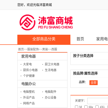
您好，欢迎光临沛富商城
全部商品分类
首页
家用电
首页
>>
服装配饰
>>
男装
>>
西服
按子分类选择
家用电器
大家电
厨卫大电器
厨房小电器
生活电器
按品牌/属性选择
个护健康
品牌：
全部
电脑办公
电脑整机
电脑配件
外设产品
办公设备
关键字：
网络产品
M
60g
4XL