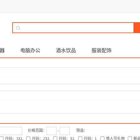
器
电脑办公
酒水饮品
服装配饰
价格范围：
-
筛选：
尺码：3XL
尺码：2XL
尺码：XL
尺码：L
情人节礼物
新