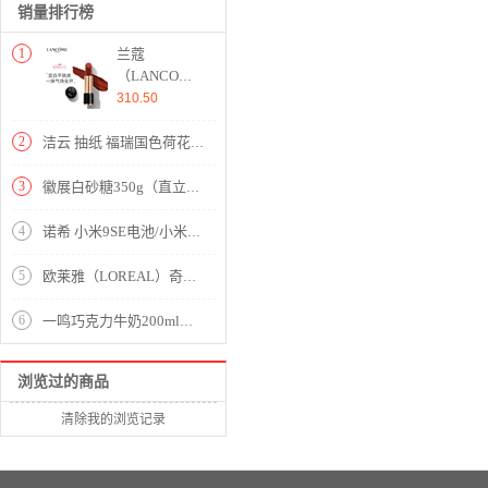
销量排行榜
1
兰蔻
（LANCOME）
口红196 3.4g
310.50
菁纯丝绒雾面
哑光唇膏 化
2
洁云 抽纸 福瑞国色荷花系列3层130抽软抽面巾纸 6包装 小规格（新老包装交替发货）
妆品礼盒 胡
萝卜色
3
徽展白砂糖350g（直立螺旋口）
4
诺希 小米9SE电池/小米电池手机电池/ 适用于BM3M/小米9se
5
欧莱雅（LOREAL）奇焕润发护发精油100ml（小红瓶 针对烫染发质 免洗 强韧 防损伤）（新老包装随机发货）
6
一鸣巧克力牛奶200ml（精选金奖黑巧克力）
浏览过的商品
清除我的浏览记录