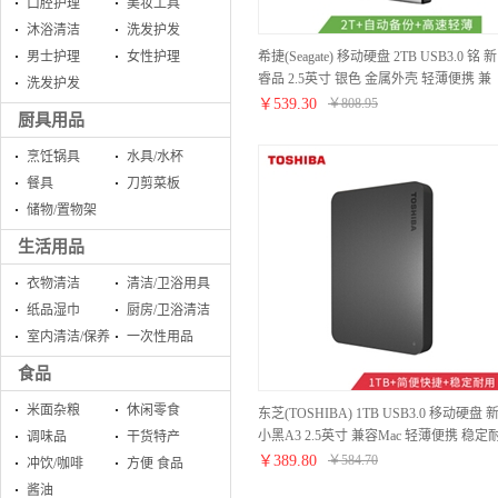
口腔护理
美妆工具
沐浴清洁
洗发护发
希捷(Seagate) 移动硬盘 2TB USB3.0 铭 新
男士护理
女性护理
睿品 2.5英寸 银色 金属外壳 轻薄便携 兼
洗发护发
容Mac PS4 STHN2000401
￥
539.30
￥
808.95
厨具用品
烹饪锅具
水具/水杯
餐具
刀剪菜板
储物/置物架
生活用品
衣物清洁
清洁/卫浴用具
纸品湿巾
厨房/卫浴清洁
室内清洁/保养
一次性用品
食品
米面杂粮
休闲零食
东芝(TOSHIBA) 1TB USB3.0 移动硬盘 
小黑A3 2.5英寸 兼容Mac 轻薄便携 稳定
调味品
干货特产
用 高速传输 爆款 商务黑
￥
389.80
￥
584.70
冲饮/咖啡
方便 食品
酱油