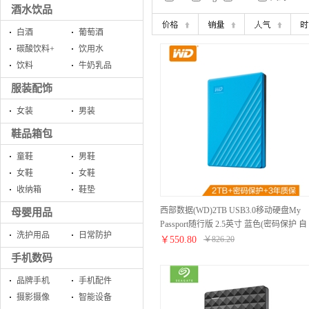
酒水饮品
白酒
葡萄酒
碳酸饮料+
饮用水
饮料
牛奶乳品
服装配饰
女装
男装
鞋品箱包
童鞋
男鞋
女鞋
女鞋
收纳箱
鞋垫
西部数据(WD)2TB USB3.0移动硬盘My
母婴用品
Passport随行版 2.5英寸 蓝色(密码保护 自
洗护用品
日常防护
动备份)WDBYVG0020BBL
￥
550.80
￥
826.20
手机数码
品牌手机
手机配件
摄影摄像
智能设备