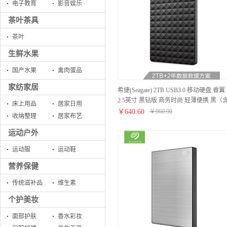
电子教育
影音娱乐
茶叶茶具
茶叶
生鲜水果
国产水果
禽肉蛋品
家纺家居
希捷(Seagate) 2TB USB3.0 移动硬盘 睿翼
2.5英寸 黑钻版 商务时尚 轻薄便携 黑（
床上用品
居家日用
数据救援服务2年版)
￥
640.60
￥
960.90
收纳整理
居家布艺
运动户外
运动服
运动鞋
营养保健
传统滋补品
维生素
个护美妆
面部护肤
香水彩妆