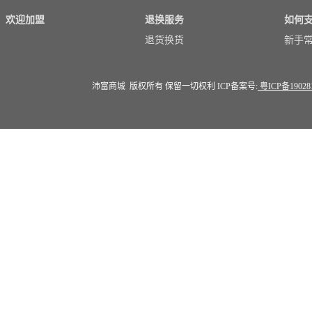
欢迎加盟
退换服务
如何
退货换货
新手
沛富商城 版权所有 保留一切权利 ICP备案号:
粤ICP备19028