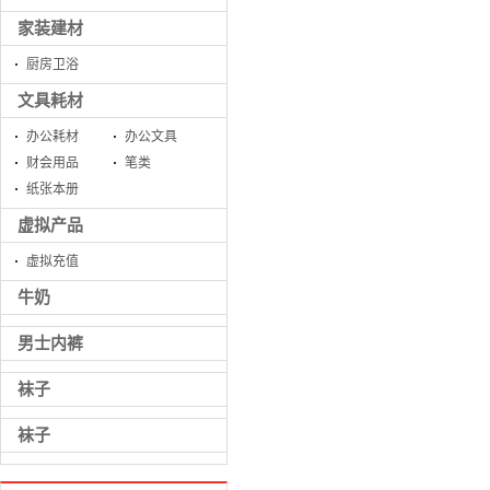
家装建材
厨房卫浴
文具耗材
办公耗材
办公文具
财会用品
笔类
纸张本册
虚拟产品
虚拟充值
牛奶
男士内裤
袜子
袜子