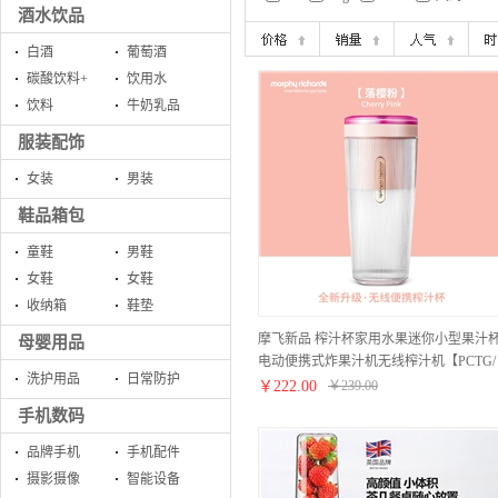
酒水饮品
白酒
葡萄酒
碳酸饮料+
饮用水
饮料
牛奶乳品
服装配饰
女装
男装
鞋品箱包
童鞋
男鞋
女鞋
女鞋
收纳箱
鞋垫
摩飞新品 榨汁杯家用水果迷你小型果汁
母婴用品
电动便携式炸果汁机无线榨汁机【PCTG/
洗护用品
日常防护
落樱粉】
￥
222.00
￥
239.00
手机数码
品牌手机
手机配件
摄影摄像
智能设备