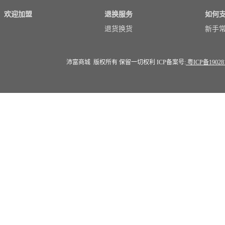
欢迎加盟
退换服务
如何
退货换货
新手
沛富商城 版权所有 保留一切权利 ICP备案号:
粤ICP备19028