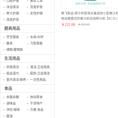
口腔护理
美妆工具
沐浴清洁
洗发护发
摩飞新品 榨汁杯家用水果迷你小型果汁
男士护理
女性护理
电动便携式炸果汁机无线榨汁机【PCTG/
洗发护发
薄荷蓝】
￥
222.00
￥
239.00
厨具用品
烹饪锅具
水具/水杯
餐具
刀剪菜板
储物/置物架
生活用品
衣物清洁
清洁/卫浴用具
纸品湿巾
厨房/卫浴清洁
室内清洁/保养
一次性用品
食品
米面杂粮
休闲零食
调味品
干货特产
冲饮/咖啡
方便 食品
酱油