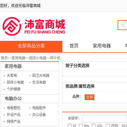
您好，欢迎光临沛富商城
全部商品分类
首页
家用电器
首页
>>
家用电器
>>
厨房小电器
>>
榨汁机
按子分类选择
家用电器
大家电
厨卫大电器
厨房小电器
生活电器
按品牌/属性选择
个护健康
品牌：
全部
电脑办公
电脑整机
电脑配件
外设产品
办公设备
关键字：
网络产品
M
60g
4XL
尺码：3X