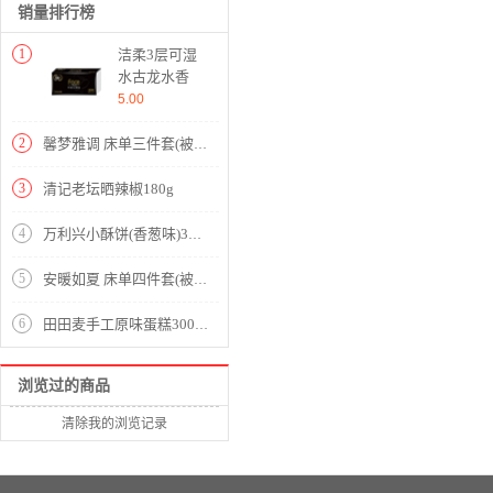
销量排行榜
1
洁柔3层可湿
水古龙水香
360张抽纸
5.00
2
馨梦雅调 床单三件套(被套1件床单1件枕套1件)(适合1.2米床)【纯棉/蓝】
3
清记老坛晒辣椒180g
4
万利兴小酥饼(香葱味)306g
5
安暖如夏 床单四件套(被套1件床单1件枕套2件)(适合1.5米床)【纯棉磨毛/橙】
6
田田麦手工原味蛋糕300g（4个独立装）
浏览过的商品
清除我的浏览记录