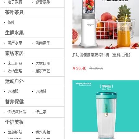
电子教育
影音娱乐
茶叶茶具
茶叶
生鲜水果
国产水果
禽肉蛋品
家纺家居
多功能便携果蔬榨汁机【塑料/白色】
床上用品
居家日用
￥
98.40
￥
195.00
收纳整理
居家布艺
运动户外
运动服
运动鞋
营养保健
传统滋补品
维生素
个护美妆
面部护肤
香水彩妆