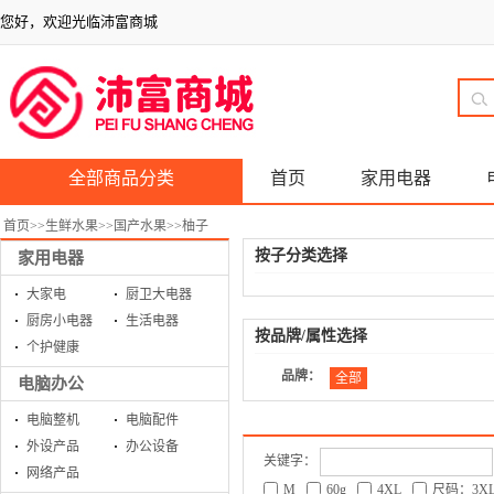
您好，欢迎光临沛富商城
全部商品分类
首页
家用电器
首页
>>
生鲜水果
>>
国产水果
>>
柚子
按子分类选择
家用电器
大家电
厨卫大电器
厨房小电器
生活电器
按品牌/属性选择
个护健康
品牌：
全部
电脑办公
电脑整机
电脑配件
外设产品
办公设备
关键字：
网络产品
M
60g
4XL
尺码：3X