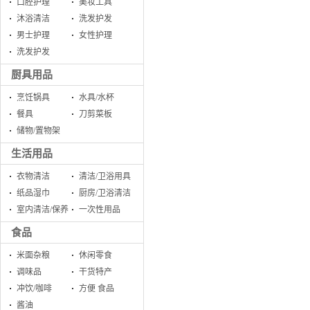
口腔护理
美妆工具
沐浴清洁
洗发护发
男士护理
女性护理
洗发护发
厨具用品
烹饪锅具
水具/水杯
餐具
刀剪菜板
储物/置物架
生活用品
衣物清洁
清洁/卫浴用具
纸品湿巾
厨房/卫浴清洁
室内清洁/保养
一次性用品
食品
米面杂粮
休闲零食
调味品
干货特产
冲饮/咖啡
方便 食品
酱油