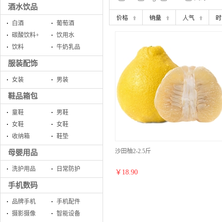
酒水饮品
白酒
葡萄酒
碳酸饮料+
饮用水
饮料
牛奶乳品
服装配饰
女装
男装
鞋品箱包
童鞋
男鞋
女鞋
女鞋
收纳箱
鞋垫
沙田柚2-2.5斤
母婴用品
洗护用品
日常防护
￥
18.90
手机数码
品牌手机
手机配件
摄影摄像
智能设备