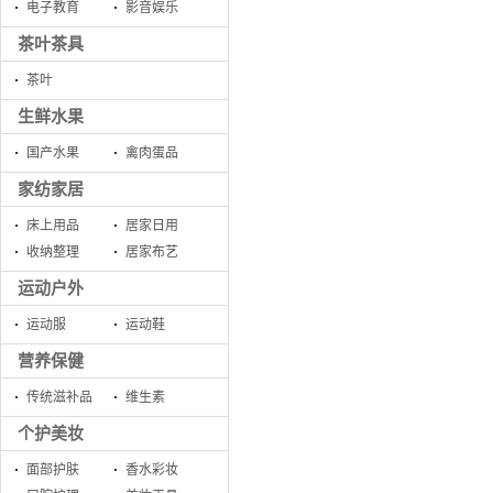
电子教育
影音娱乐
茶叶茶具
茶叶
生鲜水果
国产水果
禽肉蛋品
家纺家居
床上用品
居家日用
收纳整理
居家布艺
运动户外
运动服
运动鞋
营养保健
传统滋补品
维生素
个护美妆
面部护肤
香水彩妆