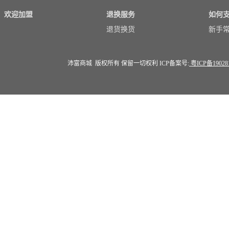
欢迎加盟
退换服务
如何
退货换货
新手
沛富商城 版权所有 保留一切权利 ICP备案号:
粤ICP备19028