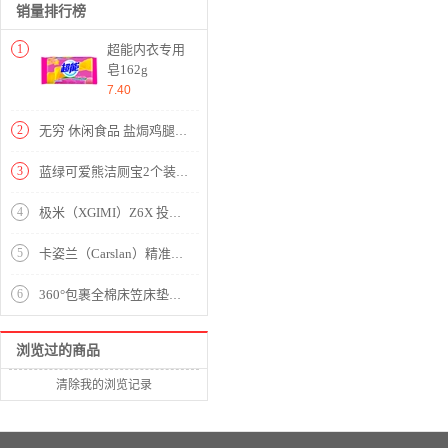
销量排行榜
1
超能内衣专用
皂162g
7.40
2
无穷 休闲食品 盐焗鸡腿 70g/袋 广东特产
3
蓝绿可爱熊洁厕宝2个装【限用日期2023年6月/保质期3年】
4
极米（XGIMI）Z6X 投影仪家用 投影机卧室 投影电视（800ANSI 哈曼卡顿原装音响 运动补偿）
5
卡姿兰（Carslan）精准遮瑕双头美颜笔（遮瑕液2.6g+遮瑕膏4.5g）（黑眼圈雀斑痘印眼袋 保湿 阴影 打底）
6
360°包裹全棉床笠床垫保护套【全棉/质感咖】
浏览过的商品
清除我的浏览记录