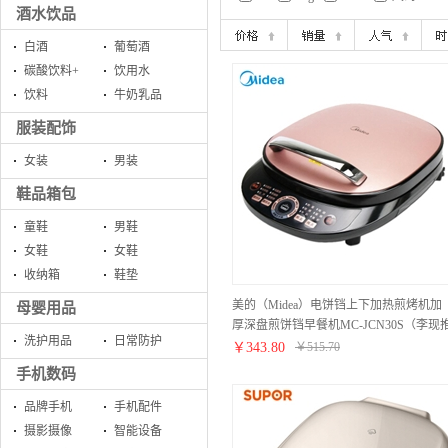
酒水饮品
白酒
葡萄酒
碳酸饮料+
饮用水
饮料
牛奶乳品
服装配饰
女装
男装
鞋品箱包
童鞋
男鞋
女鞋
女鞋
收纳箱
鞋垫
美的（Midea）电饼铛上下加热煎烤机加
母婴用品
厚深盘煎饼铛早餐机MC-JCN30S（李现
洗护用品
日常防护
荐）
￥
343.80
￥
515.70
手机数码
品牌手机
手机配件
摄影摄像
智能设备