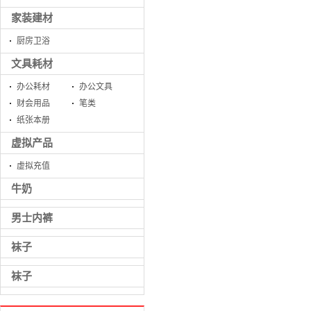
家装建材
厨房卫浴
文具耗材
办公耗材
办公文具
财会用品
笔类
纸张本册
虚拟产品
虚拟充值
牛奶
男士内裤
袜子
袜子