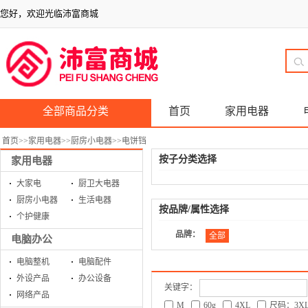
您好，欢迎光临沛富商城
全部商品分类
首页
家用电器
首页
>>
家用电器
>>
厨房小电器
>>
电饼铛
按子分类选择
家用电器
大家电
厨卫大电器
厨房小电器
生活电器
按品牌/属性选择
个护健康
品牌：
全部
电脑办公
电脑整机
电脑配件
外设产品
办公设备
关键字：
网络产品
M
60g
4XL
尺码：3X