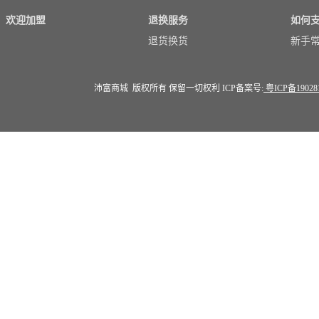
欢迎加盟
退换服务
如何
退货换货
新手
沛富商城 版权所有 保留一切权利 ICP备案号:
粤ICP备19028