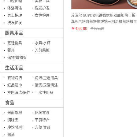
口腔护理
美妆工具
沐浴清洁
洗发护发
苏泊尔 SUPOR电饼铛家用双面加热可拆
男士护理
女性护理
洗蒸汽烤盘煎饼烙饼锅三明治机煎烤机早
洗发护发
餐机 JD30RQ803
￥
458.80
￥
688.20
厨具用品
烹饪锅具
水具/水杯
餐具
刀剪菜板
储物/置物架
生活用品
衣物清洁
清洁/卫浴用具
纸品湿巾
厨房/卫浴清洁
室内清洁/保养
一次性用品
食品
米面杂粮
休闲零食
调味品
干货特产
冲饮/咖啡
方便 食品
酱油