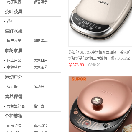
电子教育
影音娱乐
茶叶茶具
茶叶
生鲜水果
国产水果
禽肉蛋品
家纺家居
苏泊尔 SUPOR电饼铛双面加热可拆洗煎
饼烙饼锅煎烤机三明治机早餐机3.5cm深
床上用品
居家日用
升降烤盘蒸汽电饼铛 JC30RQ801
￥
573.80
￥
860.70
收纳整理
居家布艺
运动户外
运动服
运动鞋
营养保健
传统滋补品
维生素
个护美妆
面部护肤
香水彩妆