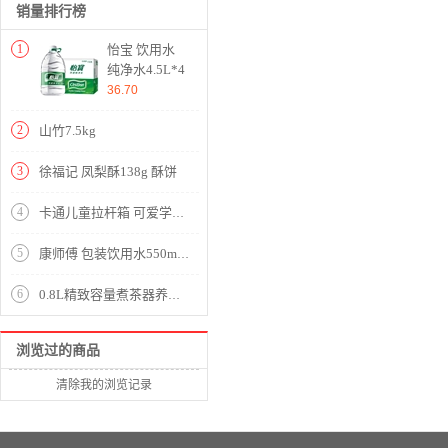
销量排行榜
1
怡宝 饮用水
纯净水4.5L*4
桶装水 整箱
36.70
装
2
山竹7.5kg
3
徐福记 凤梨酥138g 酥饼
4
卡通儿童拉杆箱 可爱学生拉杆书包男女【塑料/蓝色】
5
康师傅 包装饮用水550ml*12瓶 超值家庭装 整箱装 新老包装随机发货
6
0.8L精致容量煮茶器养生壶【不锈钢滤网/白色】
浏览过的商品
清除我的浏览记录