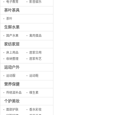
电子教育
影音娱乐
茶叶茶具
茶叶
生鲜水果
国产水果
禽肉蛋品
家纺家居
床上用品
居家日用
收纳整理
居家布艺
运动户外
运动服
运动鞋
营养保健
传统滋补品
维生素
个护美妆
面部护肤
香水彩妆