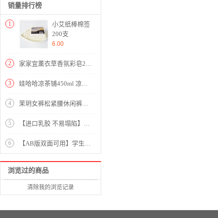
销量排行榜
1
小艾纸棒棉签
200支
6.00
2
家家宜薰衣草香氛彩皂202g
3
娃哈哈凉茶铺450ml 凉茶饮料
4
茉玥女裤松紧腰休闲裤女2020夏季薄款气质宽松大码女装小脚裤韩版九分裤女士夏装黑色裤子哈伦裤 黑色 请拍下正确尺码
5
【进口乳胶 不易塌陷】高品质针织乳胶三明治床垫【面料针织棉填充乳胶+硬质棉/乳胶白灰】
6
【AB版双面可用】学生宿舍高密全棉印花三件套【13070全棉/北境之夜灰】
浏览过的商品
清除我的浏览记录