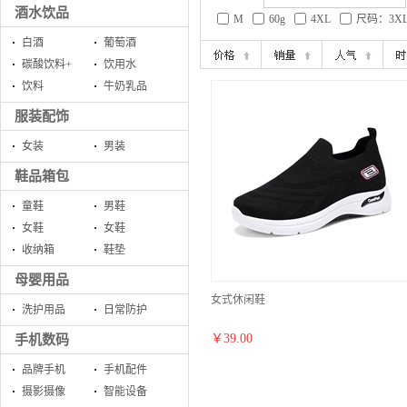
酒水饮品
M
60g
4XL
尺码：3X
白酒
葡萄酒
碳酸饮料+
饮用水
饮料
牛奶乳品
服装配饰
女装
男装
鞋品箱包
童鞋
男鞋
女鞋
女鞋
收纳箱
鞋垫
母婴用品
女式休闲鞋
洗护用品
日常防护
￥
39.00
手机数码
品牌手机
手机配件
摄影摄像
智能设备