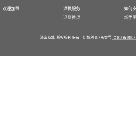
欢迎加盟
退换服务
如何
退货换货
新手
沛富商城 版权所有 保留一切权利 ICP备案号:
粤ICP备19028