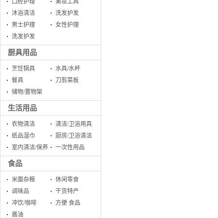
口腔护理
美妆工具
沐浴清洁
洗发护发
男士护理
女性护理
洗发护发
厨具用品
烹饪锅具
水具/水杯
餐具
刀剪菜板
储物/置物架
生活用品
衣物清洁
清洁/卫浴用具
纸品湿巾
厨房/卫浴清洁
室内清洁/保养
一次性用品
食品
米面杂粮
休闲零食
调味品
干货特产
冲饮/咖啡
方便 食品
酱油