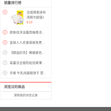
销量排行榜
1
洁成绵柔抹布
洗碗巾超值5
片装 洗锅刷
9.10
碗百洁布清洁
巾
2
舒肤佳沐浴露西柚香活悦清爽型沐浴露1000ml (无皂基沐浴乳 长效保护 男士女士通用 新老包装随机发货)
3
金妹人人欢喜袋装免煮燕麦片700g
4
【精选好货】晞薇紫色宽松t恤女2020夏季新款短袖半袖女装夏装百搭体恤中老年妈妈装大码上衣女 紫红色 请拍正确尺码
5
高露洁全面防蛀劲爽薄荷牙膏140g
6
华美 牛乳炖蛋糕饼干 营养早餐手撕面包休闲零食糕点心礼盒装1040g
浏览过的商品
清除我的浏览记录