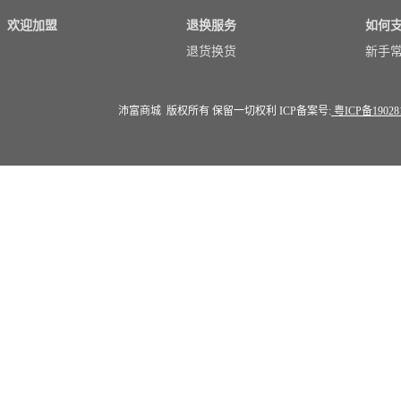
欢迎加盟
退换服务
如何
退货换货
新手
沛富商城 版权所有 保留一切权利 ICP备案号:
粤ICP备19028