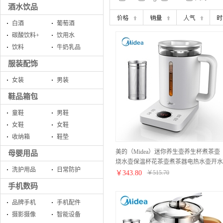
酒水饮品
白酒
葡萄酒
碳酸饮料+
饮用水
饮料
牛奶乳品
服装配饰
女装
男装
鞋品箱包
童鞋
男鞋
女鞋
女鞋
收纳箱
鞋垫
美的（Midea）迷你养生壶养生杯煮茶壶
母婴用品
烧水壶保温杯花茶壶煮茶器电热水壶开水
洗护用品
日常防护
壶0.6升配滤网 MK-YS06P301
￥
343.80
￥
515.70
手机数码
品牌手机
手机配件
摄影摄像
智能设备