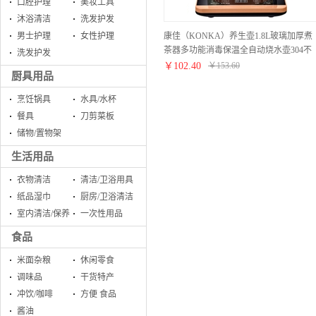
口腔护理
美妆工具
沐浴清洁
洗发护发
康佳（KONKA）养生壶1.8L玻璃加厚煮
男士护理
女性护理
茶器多功能消毒保温全自动烧水壶304不
洗发护发
锈钢电水壶煮药壶中药壶 KHK-1809
￥
102.40
￥
153.60
厨具用品
烹饪锅具
水具/水杯
餐具
刀剪菜板
储物/置物架
生活用品
衣物清洁
清洁/卫浴用具
纸品湿巾
厨房/卫浴清洁
室内清洁/保养
一次性用品
食品
米面杂粮
休闲零食
调味品
干货特产
冲饮/咖啡
方便 食品
酱油