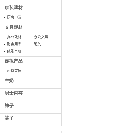
家装建材
厨房卫浴
文具耗材
办公耗材
办公文具
财会用品
笔类
纸张本册
虚拟产品
虚拟充值
牛奶
男士内裤
袜子
袜子