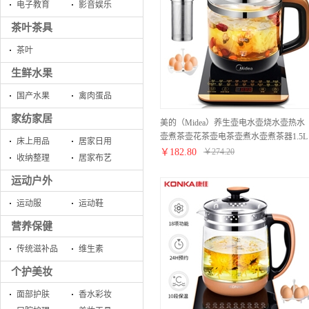
电子教育
影音娱乐
茶叶茶具
茶叶
生鲜水果
国产水果
禽肉蛋品
家纺家居
美的（Midea）养生壶电水壶烧水壶热水
壶煮茶壶花茶壶电茶壶煮水壶煮茶器1.5L
床上用品
居家日用
内带滤网WGE1703b
￥
182.80
￥
274.20
收纳整理
居家布艺
运动户外
运动服
运动鞋
营养保健
传统滋补品
维生素
个护美妆
面部护肤
香水彩妆