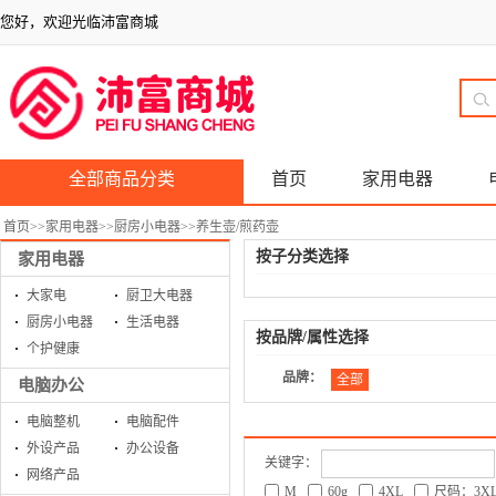
您好，欢迎光临沛富商城
全部商品分类
首页
家用电器
首页
>>
家用电器
>>
厨房小电器
>>
养生壶/煎药壶
按子分类选择
家用电器
大家电
厨卫大电器
厨房小电器
生活电器
按品牌/属性选择
个护健康
品牌：
全部
电脑办公
电脑整机
电脑配件
外设产品
办公设备
关键字：
网络产品
M
60g
4XL
尺码：3X