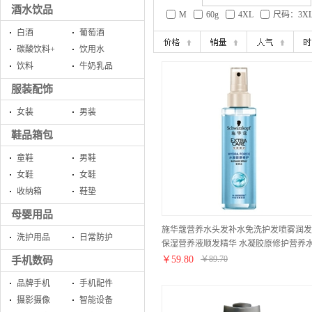
酒水饮品
M
60g
4XL
尺码：3X
白酒
葡萄酒
碳酸饮料+
饮用水
饮料
牛奶乳品
服装配饰
女装
男装
鞋品箱包
童鞋
男鞋
女鞋
女鞋
收纳箱
鞋垫
母婴用品
施华蔻营养水头发补水免洗护发喷雾润发
洗护用品
日常防护
保湿营养液顺发精华 水凝胶原修护营养
150ml(补水保湿防静电)
￥
59.80
￥
89.70
手机数码
品牌手机
手机配件
摄影摄像
智能设备