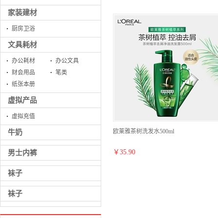
家装建材
厨房卫浴
文具耗材
办公耗材
办公文具
财会用品
笔类
纸张本册
虚拟产品
虚拟充值
欧莱雅茶树洗发水500ml
牛奶
￥
35.90
男士内裤
袜子
袜子