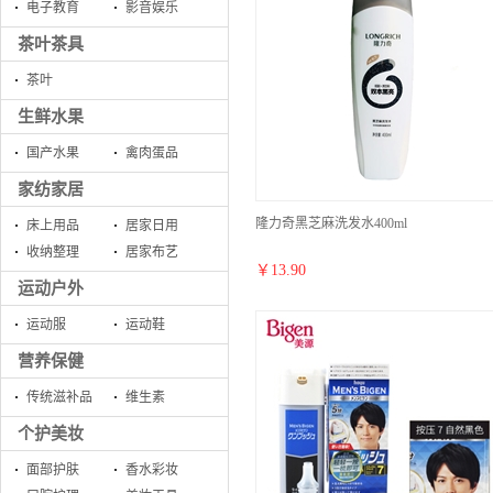
电子教育
影音娱乐
茶叶茶具
茶叶
生鲜水果
国产水果
禽肉蛋品
家纺家居
隆力奇黑芝麻洗发水400ml
床上用品
居家日用
收纳整理
居家布艺
￥
13.90
运动户外
运动服
运动鞋
营养保健
传统滋补品
维生素
个护美妆
面部护肤
香水彩妆