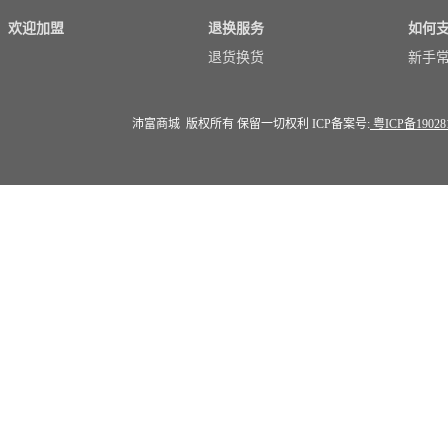
欢迎加盟
退换服务
如何
退货换货
新手
沛富商城 版权所有 保留一切权利 ICP备案号:
粤ICP备19028