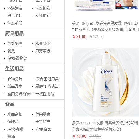
口腔护理
美妆工具
沐浴清洁
洗发护发
男士护理
女性护理
洗发护发
美源（Bigen）发采快速黑发霜（按压式
7 自然黑色（美源染发膏染发霜 日本进口
厨具用品
男士植物染发剂不易掉色 ）
￥
81.00
￥
121.50
烹饪锅具
水具/水杯
餐具
刀剪菜板
储物/置物架
生活用品
衣物清洁
清洁/卫浴用具
纸品湿巾
厨房/卫浴清洁
室内清洁/保养
一次性用品
食品
米面杂粮
休闲零食
调味品
干货特产
多芬(DOVE)护发素 密集滋养修护润发精
华素700ml(新旧包装随机发货)
冲饮/咖啡
方便 食品
￥
45.80
￥
68.70
酱油