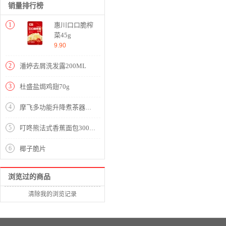
销量排行榜
1
惠川口口脆榨
菜45g
9.90
2
潘婷去屑洗发露200ML
3
杜盛盐焗鸡翅70g
4
摩飞多功能升降煮茶器办公室全自动小型养生壶家用大容量花茶壶MR6088【不锈钢/颜色】
5
叮咚熊法式香蕉面包300g巧克力味
6
椰子脆片
浏览过的商品
清除我的浏览记录