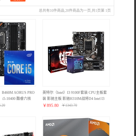
总共有10件商品,20件商品为一页,共1页第 1页
B460M AORUS PRO
英特尔（Intel）I3 9100F套装 CPU主板套
i5-10400 酷睿六核
装 影驰主板 影驰H310M战将D4 Intel I3
套装
9100F套装
6.20
￥
895.80
￥
1343.70