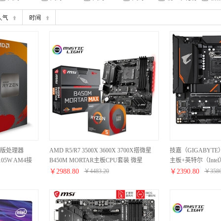
性能版处理器
AMD R5/R7 3500X 3600X 3700X搭微星
技嘉（GIGABYTE）
 105W AM4接
B450M MORTAR主板CPU套装 微星
主板+英特尔（Intel）
B450M MORTAR MAX R7 3700X套装
主板套装/CPU主板
￥
2988.80
￥
4483.20
￥
2390.80
￥
358