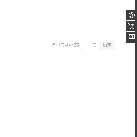
1
第1/1页 共10记录
页