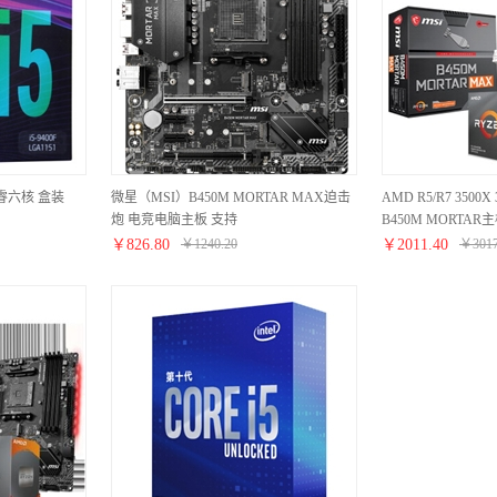
 酷睿六核 盒装
微星（MSI）B450M MORTAR MAX迫击
AMD R5/R7 3500X
炮 电竞电脑主板 支持
B450M MORTAR
3700X/3600X/3600/2600 CPU（AMD
B450M MORTAR M
￥
826.80
￥
1240.20
￥
2011.40
￥
301
B450/Socket AM4）