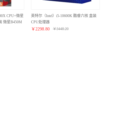
3500X CPU+微星
英特尔（Intel）i5-10600K 酷睿六核 盒装
装 微星B450M
CPU处理器
00X 主板套装
￥
2298.80
￥
3448.20