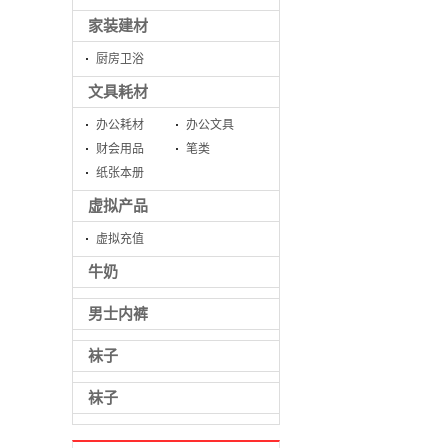
家装建材
厨房卫浴
文具耗材
办公耗材
办公文具
财会用品
笔类
纸张本册
虚拟产品
虚拟充值
牛奶
男士内裤
袜子
袜子