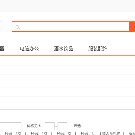
器
电脑办公
酒水饮品
服装配饰
价格范围：
-
筛选：
尺码：3XL
尺码：2XL
尺码：XL
尺码：L
情人节礼物
新