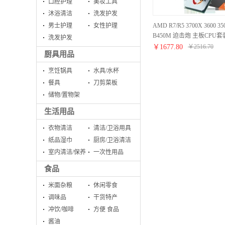
口腔护理
美妆工具
沐浴清洁
洗发护发
AMD R7/R5 3700X 3600 
男士护理
女性护理
B450M 迫击炮 主板CPU套
洗发护发
迫击炮 MAX 加强版 R5 35
￥
1677.80
￥
2516.70
厨具用品
烹饪锅具
水具/水杯
餐具
刀剪菜板
储物/置物架
生活用品
衣物清洁
清洁/卫浴用具
纸品湿巾
厨房/卫浴清洁
室内清洁/保养
一次性用品
食品
米面杂粮
休闲零食
调味品
干货特产
冲饮/咖啡
方便 食品
酱油