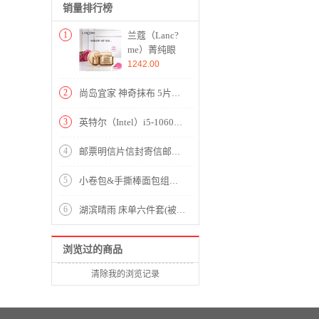
销量排行榜
1
兰蔻（Lanc?
me）菁纯眼
霜 臻颜焕亮
1242.00
眼霜20ml 化
妆品套装护肤
2
尚岛宜家 神奇抹布 5片装 30*30cm 特惠装 超强去油污 双层百洁布 洗洁巾 洗碗布
提拉紧致 淡
化纹路 礼盒
3
英特尔（Intel）i5-10600K 酷睿六核 盒装CPU处理器
4
邮票明信片信封寄信邮票 大陆专用可邮寄邮票小型礼品 保真 120分10张
5
小卷包&手撕棒面包组合装
6
湖滨晴雨 床单六件套(被套1件床单1件枕套4件)(适合1.8米床)【纯棉缎纹/蓝】
浏览过的商品
清除我的浏览记录