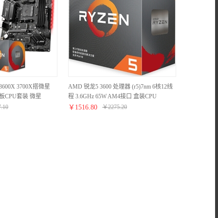
 3600X 3700X搭微星
AMD 锐龙5 3600 处理器 (r5)7nm 6核12线
主板CPU套装 微星
程 3.6GHz 65W AM4接口 盒装CPU
AX R5 3600套装
7.10
￥
1516.80
￥
2275.20