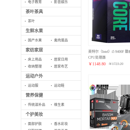
电子教育
影音娱乐
茶叶茶具
茶叶
生鲜水果
国产水果
禽肉蛋品
家纺家居
英特尔（Intel）i5 9400F
CPU处理器
床上用品
居家日用
￥
1148.80
￥
1723.20
收纳整理
居家布艺
运动户外
运动服
运动鞋
营养保健
传统滋补品
维生素
个护美妆
面部护肤
香水彩妆