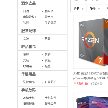
酒水饮品
白酒
葡萄酒
碳酸饮料+
饮用水
饮料
牛奶乳品
服装配饰
女装
男装
鞋品箱包
童鞋
男鞋
女鞋
女鞋
收纳箱
鞋垫
AMD 锐龙7 3800XT 高
母婴用品
(r7)7nm 8核16线程 3.9GHz
洗护用品
日常防护
口 盒装CPU
￥
3506.40
￥
5259.60
手机数码
品牌手机
手机配件
摄影摄像
智能设备