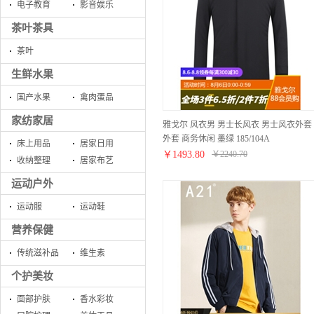
电子教育
影音娱乐
茶叶茶具
茶叶
生鲜水果
国产水果
禽肉蛋品
家纺家居
雅戈尔 风衣男 男士长风衣 男士风衣外套
外套 商务休闲 墨绿 185/104A
床上用品
居家日用
￥
1493.80
￥
2240.70
收纳整理
居家布艺
运动户外
运动服
运动鞋
营养保健
传统滋补品
维生素
个护美妆
面部护肤
香水彩妆