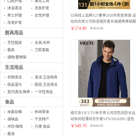
口腔护理
美妆工具
沐浴清洁
洗发护发
以纯线上品牌A21春季2020年新款男装 运
男士护理
女性护理
动风衣男士可拆连帽外套长袖潮男棒球服
洗发护发
R401114019 深蓝 170/84A/M
￥
274.80
￥
412.20
厨具用品
烹饪锅具
水具/水杯
餐具
刀剪菜板
储物/置物架
生活用品
衣物清洁
清洁/卫浴用具
纸品湿巾
厨房/卫浴清洁
室内清洁/保养
一次性用品
食品
米面杂粮
休闲零食
威可多VICUTU秋冬男士风衣防风防水运
动休闲轻薄风衣外套VFW18142091 蓝色
调味品
干货特产
170/92B
￥
549.70
￥
824.55
冲饮/咖啡
方便 食品
酱油