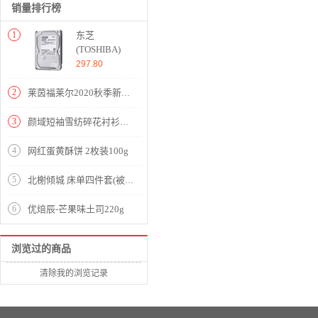
销量排行榜
1
东芝
(TOSHIBA)
1TB 32MB
297.80
7200RPM 台
式机机械硬盘
2
莱茵福莱尔2020秋季新款欧洲站西装外套女士宽松高级垂感韩版职业西服 中灰色 155/76A/S
SATA接口 消
费级系列
3
颜域短袖雪纺碎花衬衫秋装2020年新款女时尚减龄显瘦气质印花衬衣 蓝花 XL
(DT01ACA100)
个人电脑与外
4
网红蛋黄酥饼 2枚装100g
部存储
5
北榭倾城 床单四件套(被套1件床单1件枕套2件)(适合1.8米床)【纯棉磨毛/橙】
6
优焙辰-芒果味土司220g
浏览过的商品
清除我的浏览记录