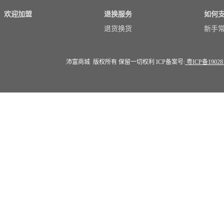
欢迎加盟
退换服务
如何
退货换货
新手
沛富商城 版权所有 保留一切权利 ICP备案号:
粤ICP备19028