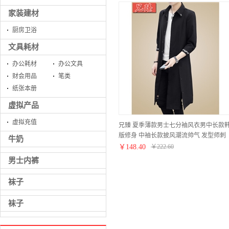
家装建材
厨房卫浴
文具耗材
办公耗材
办公文具
财会用品
笔类
纸张本册
虚拟产品
虚拟充值
兄臻 夏季薄款男士七分袖风衣男中长款
版修身 中袖长款披风潮流帅气 发型师刺
牛奶
绣长衫过膝斗蓬外套男装 DL.902黑 L
￥
148.40
￥
222.60
男士内裤
袜子
袜子