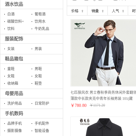
酒水饮品
白酒
葡萄酒
碳酸饮料+
饮用水
饮料
牛奶乳品
服装配饰
女装
男装
鞋品箱包
童鞋
男鞋
女鞋
女鞋
收纳箱
鞋垫
七匹狼风衣 男士春秋季商务休闲外套翻
母婴用品
薄款中长款夹克中青年长袖男装 101(藏
洗护用品
日常防护
青) 175/XL
￥
780.80
￥
1171.20
手机数码
品牌手机
手机配件
摄影摄像
智能设备