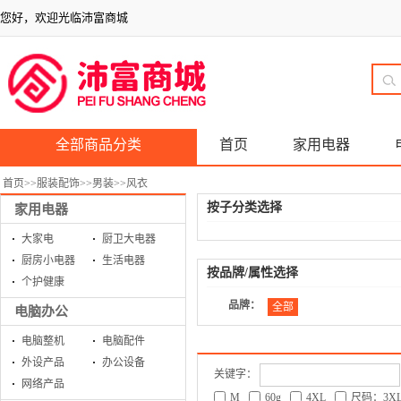
您好，欢迎光临沛富商城
全部商品分类
首页
家用电器
首页
>>
服装配饰
>>
男装
>>
风衣
按子分类选择
家用电器
大家电
厨卫大电器
厨房小电器
生活电器
按品牌/属性选择
个护健康
品牌：
全部
电脑办公
电脑整机
电脑配件
外设产品
办公设备
关键字：
网络产品
M
60g
4XL
尺码：3X