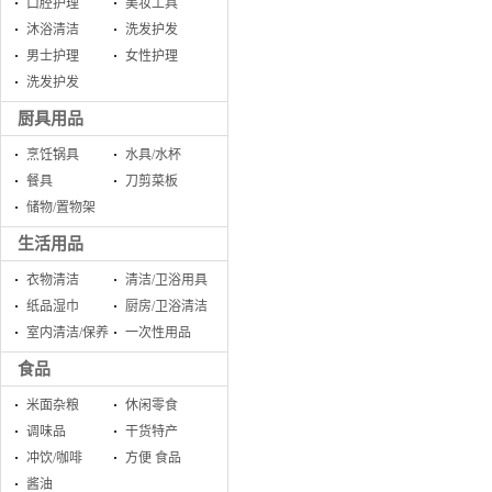
口腔护理
美妆工具
沐浴清洁
洗发护发
男士护理
女性护理
洗发护发
厨具用品
烹饪锅具
水具/水杯
餐具
刀剪菜板
储物/置物架
生活用品
衣物清洁
清洁/卫浴用具
纸品湿巾
厨房/卫浴清洁
室内清洁/保养
一次性用品
食品
米面杂粮
休闲零食
调味品
干货特产
冲饮/咖啡
方便 食品
酱油