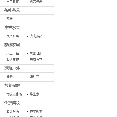
电子教育
影音娱乐
茶叶茶具
茶叶
生鲜水果
国产水果
禽肉蛋品
家纺家居
床上用品
居家日用
收纳整理
居家布艺
运动户外
运动服
运动鞋
营养保健
传统滋补品
维生素
个护美妆
面部护肤
香水彩妆