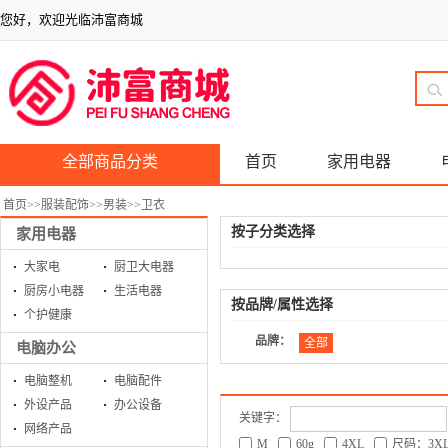
您好，欢迎光临沛富商城
全部商品分类
首页
家用电器
首页
>>
服装配饰
>>
男装
>>
卫衣
按子分类选择
家用电器
大家电
厨卫大电器
厨房小电器
生活电器
按品牌/属性选择
个护健康
品牌：
全部
电脑办公
电脑整机
电脑配件
外设产品
办公设备
关键字：
网络产品
M
60g
4XL
尺码：3X