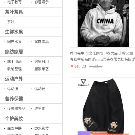
电子教育
影音娱乐
茶叶茶具
茶叶
生鲜水果
国产水果
禽肉蛋品
家纺家居
乔巴先生 余文乐同款卫衣男ins连帽2020
春秋季新品国潮china套头衣服宽松韩版
床上用品
居家日用
流长袖男士上衣 白色 CHINA
￥
148.20
￥
222.30
收纳整理
居家布艺
XXL/175（建议115斤-135斤）
运动户外
运动服
运动鞋
营养保健
传统滋补品
维生素
个护美妆
面部护肤
香水彩妆