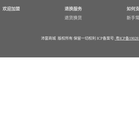
欢迎加盟
退换服务
如何
退货换货
新手
沛富商城 版权所有 保留一切权利 ICP备案号:
粤ICP备19028