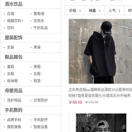
酒水饮品
白酒
葡萄酒
碳酸饮料+
饮用水
饮料
牛奶乳品
服装配饰
女装
男装
鞋品箱包
童鞋
男鞋
女鞋
女鞋
收纳箱
鞋垫
卫衣男连帽ins潮牌新品薄款2020夏季时
母婴用品
短袖T恤男夏装衣服七分潮流五分半袖男
洗护用品
日常防护
士外套体恤男装 黑色 XXS
￥
88.60
￥
132.90
手机数码
品牌手机
手机配件
摄影摄像
智能设备