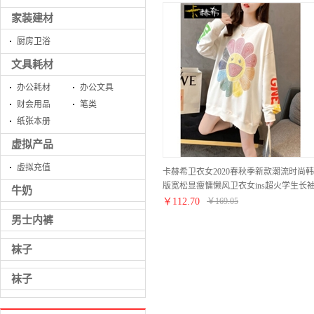
家装建材
厨房卫浴
文具耗材
办公耗材
办公文具
财会用品
笔类
纸张本册
虚拟产品
虚拟充值
卡赫希卫衣女2020春秋季新款潮流时尚韩
版宽松显瘦慵懒风卫衣女ins超火学生长
牛奶
上衣女2322 白色 请拍正确尺码
￥
112.70
￥
169.05
男士内裤
袜子
袜子