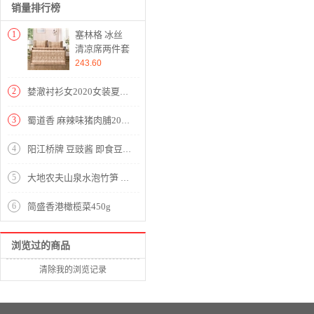
销量排行榜
1
塞林格 冰丝
清凉席两件套
(凉席1件枕套
243.60
1件)(适合1.2
米床)【聚酯
2
婪澈衬衫女2020女装夏季新款韩版显瘦时尚韩版休闲中年女士大码宽松衬衣潮格子衬衫女长袖 卡其色 请拍正确尺码
纤维+纤维素
材料/咖啡】
3
蜀道香 麻辣味猪肉脯200g 肉干肉脯 休闲零食 辣味零食小吃 猪肉干 四川特产
4
阳江桥牌 豆豉酱 即食豆豉 下饭拌面拌饭调味 蒜蓉风味油豆豉 罐装210g
5
大地农夫山泉水泡竹笋 （袋装）310g
6
简盛香港橄榄菜450g
浏览过的商品
清除我的浏览记录