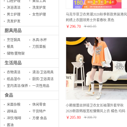
口腔护理
美妆工具
沐浴清洁
洗发护发
马克华菲卫衣男潮2020秋季新款男装港风
男士护理
女性护理
刺绣上衣圆领男士外套春秋 黑色
洗发护发
175/92A/L
￥
296.70
￥
445.05
厨具用品
烹饪锅具
水具/水杯
餐具
刀剪菜板
储物/置物架
生活用品
衣物清洁
清洁/卫浴用具
纸品湿巾
厨房/卫浴清洁
室内清洁/保养
一次性用品
食品
米面杂粮
休闲零食
小赖猴蕾丝拼接卫衣女长袖薄外套早秋
2020新款韩版宽松慵懒风上衣 橘色 均码
调味品
干货特产
￥
205.80
￥
308.70
冲饮/咖啡
方便 食品
酱油