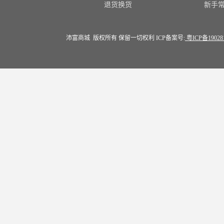
退货换货
新手
沛富商城 版权所有 保留一切权利 ICP备案号:
粤ICP备19028