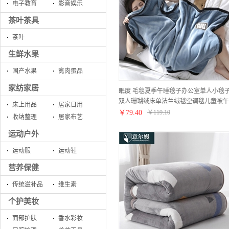
电子教育
影音娱乐
茶叶茶具
茶叶
生鲜水果
国产水果
禽肉蛋品
家纺家居
眠度 毛毯夏季午睡毯子办公室单人小毯
双人珊瑚绒床单法兰绒毯空调毯儿童被午
床上用品
居家日用
休盖腿加厚沙发毯夏凉毯夏被 W宝石蓝
￥
79.40
￥
119.10
收纳整理
居家布艺
【加厚560g】100cmX150cm
运动户外
运动服
运动鞋
营养保健
传统滋补品
维生素
个护美妆
面部护肤
香水彩妆