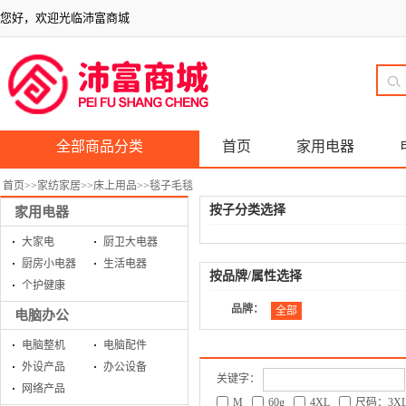
您好，欢迎光临沛富商城
全部商品分类
首页
家用电器
首页
>>
家纺家居
>>
床上用品
>>
毯子毛毯
按子分类选择
家用电器
大家电
厨卫大电器
厨房小电器
生活电器
按品牌/属性选择
个护健康
品牌：
全部
电脑办公
电脑整机
电脑配件
外设产品
办公设备
关键字：
网络产品
M
60g
4XL
尺码：3X