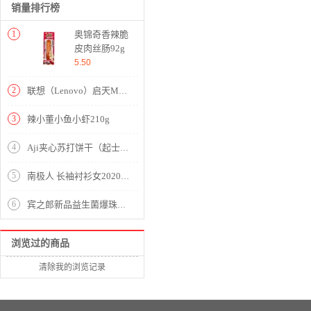
销量排行榜
1
奥锦奇香辣脆
皮肉丝肠92g
5.50
2
联想（Lenovo）启天M610-D110 台式电脑 Intel酷睿I5-7500 3.4GHz四核 4G-DDR4内存 1T SATA硬盘 集显 DVDRW 正版Linux中兴新支点V3 云教室 +19.5英寸显示器 含键鼠 原厂三年上门保修服务 原厂三年硬盘不回收 原厂门到桌服务
3
辣小董小鱼小虾210g
4
Aji夹心苏打饼干（起士味）270g
5
南极人 长袖衬衫女2020夏季新款女装时尚撞色绣花娃娃领衬衣原创设计纯色打底小衫上衣潮 N4-NRB42-5269-蓝色 M
6
宾之郎新品益生菌爆珠槟榔35装 3包
浏览过的商品
清除我的浏览记录