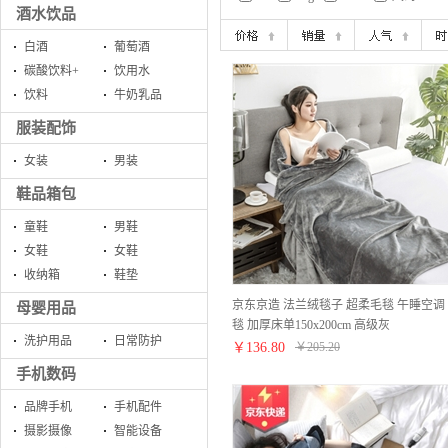
酒水饮品
白酒
葡萄酒
碳酸饮料+
饮用水
饮料
牛奶乳品
服装配饰
女装
男装
鞋品箱包
童鞋
男鞋
女鞋
女鞋
收纳箱
鞋垫
京东京造 法兰绒毯子 超柔毛毯 午睡空调
母婴用品
毯 加厚床单150x200cm 高级灰
洗护用品
日常防护
￥
136.80
￥
205.20
手机数码
品牌手机
手机配件
摄影摄像
智能设备