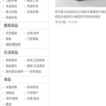
口腔护理
美妆工具
沐浴清洁
洗发护发
意尔嫚 毛毯加厚法兰绒毯子珊瑚绒午睡
男士护理
女性护理
调毯水晶绒毛巾被四季可用床单盖毯
洗发护发
150*200cm和风细语
￥
52.80
￥
79.20
厨具用品
烹饪锅具
水具/水杯
餐具
刀剪菜板
储物/置物架
生活用品
衣物清洁
清洁/卫浴用具
纸品湿巾
厨房/卫浴清洁
室内清洁/保养
一次性用品
食品
米面杂粮
休闲零食
调味品
干货特产
冲饮/咖啡
方便 食品
酱油