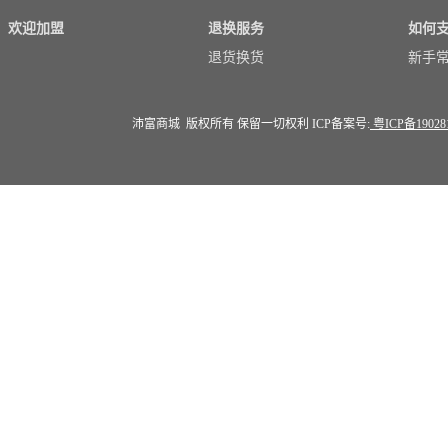
欢迎加盟
退换服务
如何
退货换货
新手
沛富商城 版权所有 保留一切权利 ICP备案号:
粤ICP备19028