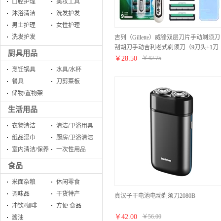
口腔护理
美妆工具
沐浴清洁
洗发护发
男士护理
女性护理
洗发护发
吉列（Gillette）威锋双层刀片手动剃须刀
刮胡刀手动吉利老式剃须刀（9刀头+1刀
厨具用品
架）收纳盒+须膏
￥
28.50
￥
42.75
烹饪锅具
水具/水杯
餐具
刀剪菜板
储物/置物架
生活用品
衣物清洁
清洁/卫浴用具
纸品湿巾
厨房/卫浴清洁
室内清洁/保养
一次性用品
食品
米面杂粮
休闲零食
调味品
干货特产
真汉子干电池电动剃须刀2080B
冲饮/咖啡
方便 食品
￥
42.00
￥
56.00
酱油