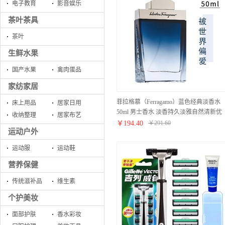
电子教育
影音娱乐
茶叶茶具
茶叶
生鲜水果
国产水果
禽肉蛋品
家纺家居
菲拉格慕（Ferragamo）蓝色经典淡香水
床上用品
居家日用
50ml 男士香水 淡香持久淡雅自然清新优
收纳整理
居家布艺
雅留香男 意大利品牌进口
￥
194.40
￥
291.60
运动户外
运动服
运动鞋
营养保健
传统滋补品
维生素
个护美妆
面部护肤
香水彩妆