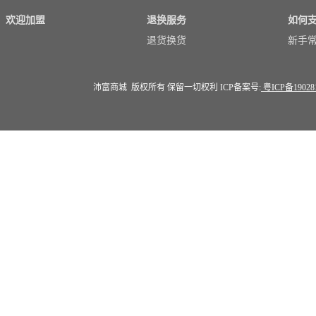
欢迎加盟
退换服务
如何
退货换货
新手
沛富商城 版权所有 保留一切权利 ICP备案号:
粤ICP备19028