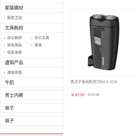
家装建材
厨房卫浴
文具耗材
办公耗材
办公文具
财会用品
笔类
纸张本册
虚拟产品
虚拟充值
真汉子电动剃须刀RSCF-8258
牛奶
￥
49.00
￥
59.00
男士内裤
袜子
袜子