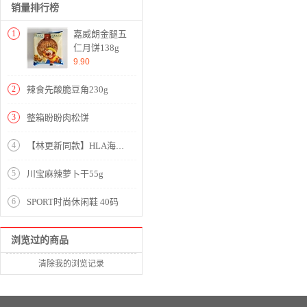
销量排行榜
1
嘉威朗金腿五
仁月饼138g
9.90
2
辣食先酸脆豆角230g
3
整箱盼盼肉松饼
4
【林更新同款】HLA海澜之家净色POLO2020夏季新品基础珠地POLO衫男HNTPD2Q0041A 漂白41 170/88Y/M
5
川宝麻辣萝卜干55g
6
SPORT时尚休闲鞋 40码
浏览过的商品
清除我的浏览记录