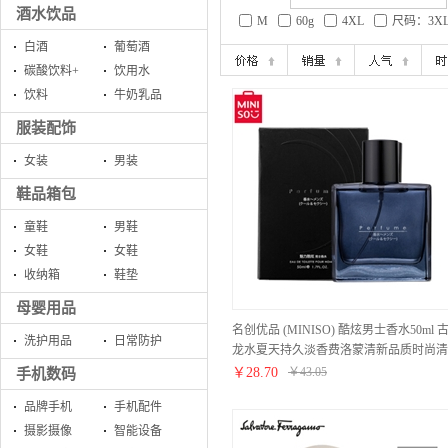
酒水饮品
M
60g
4XL
尺码：3X
白酒
葡萄酒
碳酸饮料+
饮用水
饮料
牛奶乳品
服装配饰
女装
男装
鞋品箱包
童鞋
男鞋
女鞋
女鞋
收纳箱
鞋垫
母婴用品
名创优品 (MINISO) 酷炫男士香水50ml 
洗护用品
日常防护
龙水夏天持久淡香费洛蒙清新品质时尚清
新
￥
28.70
￥
43.05
手机数码
品牌手机
手机配件
摄影摄像
智能设备