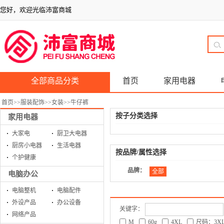
您好，欢迎光临沛富商城
全部商品分类
首页
家用电器
首页
>>
服装配饰
>>
女装
>>
牛仔裤
按子分类选择
家用电器
大家电
厨卫大电器
厨房小电器
生活电器
按品牌/属性选择
个护健康
品牌：
全部
电脑办公
电脑整机
电脑配件
外设产品
办公设备
关键字：
网络产品
M
60g
4XL
尺码：3X