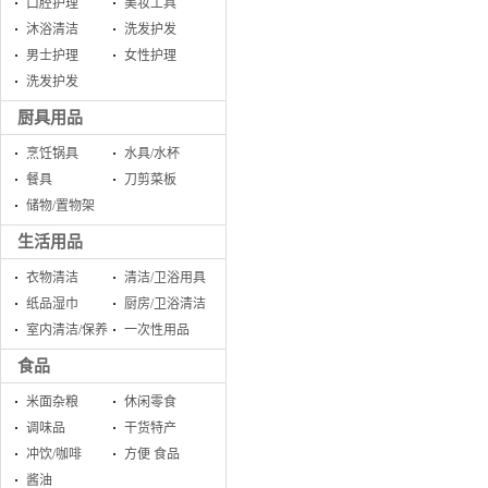
口腔护理
美妆工具
沐浴清洁
洗发护发
男士护理
女性护理
洗发护发
厨具用品
烹饪锅具
水具/水杯
餐具
刀剪菜板
储物/置物架
生活用品
衣物清洁
清洁/卫浴用具
纸品湿巾
厨房/卫浴清洁
室内清洁/保养
一次性用品
食品
米面杂粮
休闲零食
调味品
干货特产
冲饮/咖啡
方便 食品
酱油