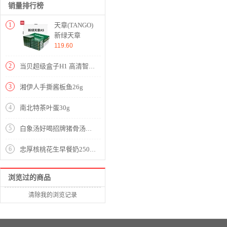
销量排行榜
1
天章(TANGO)
新绿天章
70gA5(14.8cm*21cm)
119.60
复印纸 中高
品质款打印纸
2
当贝超级盒子H1 高清智能网络电视盒子机顶盒（双频wifi 2G+16G内存 海思处理器 4K超高清输出 H.265硬解）
500张/包 10
包/箱(5000张)
3
湘伊人手撕酱板鱼26g
4
南北特茶叶蛋30g
5
白象汤好喝招牌猪骨汤面105.5g
6
忠厚核桃花生早餐奶250ml
浏览过的商品
清除我的浏览记录