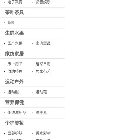
电子教育
影音娱乐
茶叶茶具
茶叶
生鲜水果
国产水果
禽肉蛋品
家纺家居
床上用品
居家日用
收纳整理
居家布艺
运动户外
运动服
运动鞋
营养保健
传统滋补品
维生素
个护美妆
面部护肤
香水彩妆