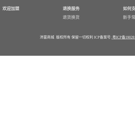
欢迎加盟
退换服务
如何
退货换货
新手
沛富商城 版权所有 保留一切权利 ICP备案号:
粤ICP备19028