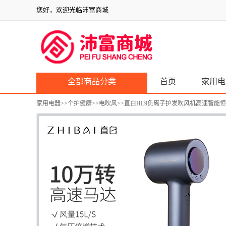
您好，欢迎光临沛富商城
全部商品分类
首页
家用电
家用电器
>>
个护健康
>>
电吹风
>>直白HL9负离子护发吹风机高速智能