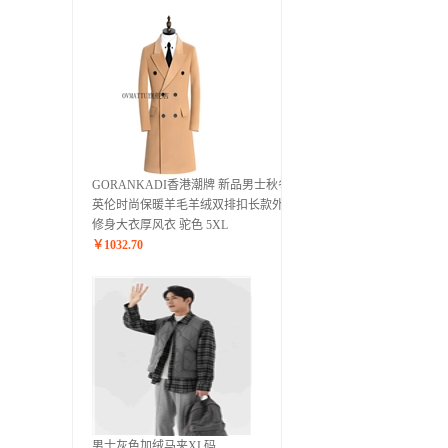
GORANKADI香港潮牌 新品男士秋冬
英伦时尚保暖羊毛羊绒双排扣长款外套
修身大衣厚风衣 驼色 5XL
￥
1032.70
男士灰色加绒马夹XL码