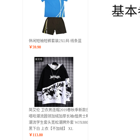
休闲短袖短裤套装2XL码 线条蓝
￥
59.90
简艾伦 卫衣男连帽2019春秋季新款日系
嘻哈潮流圆领加绒加厚长袖t恤男士韩版
潮流学生套头宽松潮牌外套 WJX8808上
黑下白 上衣【不加绒】 XL
￥
113.80