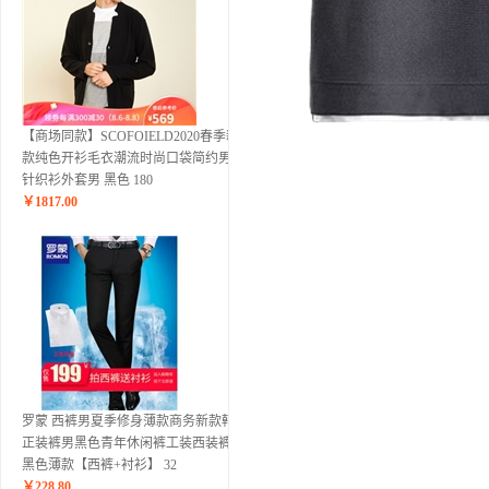
【商场同款】SCOFOIELD2020春季新
款纯色开衫毛衣潮流时尚口袋简约男士
针织衫外套男 黑色 180
￥
1817.00
罗蒙 西裤男夏季修身薄款商务新款韩版
正装裤男黑色青年休闲裤工装西装裤子
黑色薄款【西裤+衬衫】 32
￥
228.80