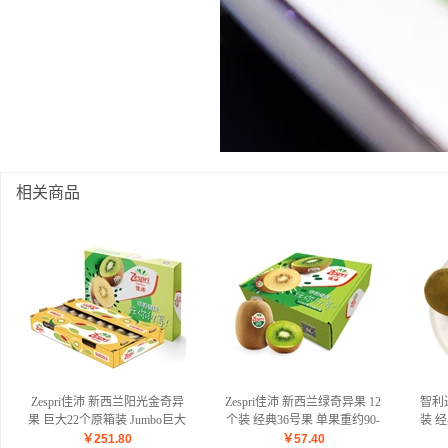
相关商品
Zespri佳沛 新西兰阳光金奇异
Zespri佳沛 新西兰绿奇异果 12
智利
果 巨大22个原箱装 Jumbo巨大
个装 经典36号果 单果重约90-
装 经
果 单果重约146-174g 生鲜进口
100g 生鲜水果
￥
251.80
￥
57.40