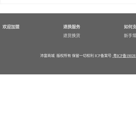
水果礼盒
欢迎加盟
退换服务
如何
退货换货
新手
沛富商城 版权所有 保留一切权利 ICP备案号:
粤ICP备19028