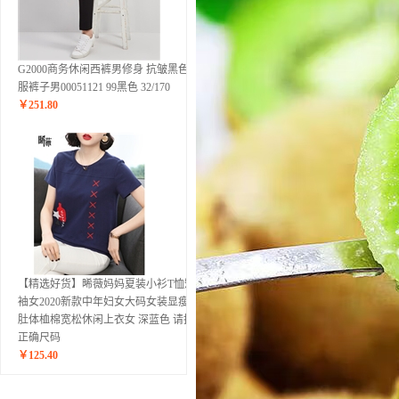
G2000商务休闲西裤男修身 抗皱黑色西
服裤子男00051121 99黑色 32/170
￥
251.80
【精选好货】晞薇妈妈夏装小衫T恤短
袖女2020新款中年妇女大码女装显瘦遮
肚体桖棉宽松休闲上衣女 深蓝色 请拍
正确尺码
￥
125.40