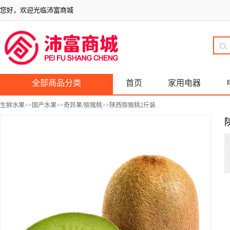
您好，欢迎光临沛富商城
全部商品分类
首页
家用电器
生鲜水果
>>
国产水果
>>
奇异果/猕猴桃
>>陕西猕猴桃2斤装