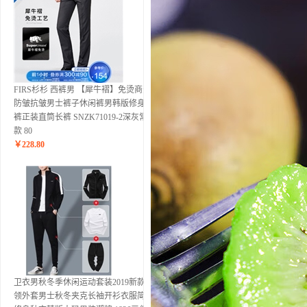
FIRS杉杉 西裤男 【犀牛褶】免烫商务
防皱抗皱男士裤子休闲裤男韩版修身西
裤正装直筒长裤 SNZK71019-2深灰常规
款 80
￥
228.80
卫衣男秋冬季休闲运动套装2019新款立
领外套男士秋冬夹克长袖开衫衣服简约