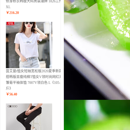
修身秋衣韩版大码男装潮牌 1826三件套
XL
￥
216.20
茵艾曼t恤女短袖宽松版2020夏季新款百
搭韩版显瘦纯棉T恤女V领时尚网红潮小
雏菊半袖体恤 7007V领白色 L《105-115
斤》
￥
56.40