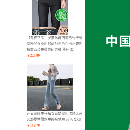
【专柜正品】罗蒙休闲西裤男竹纤维时
尚2020春季新款商务黑色百搭正装修身
抗皱西装免烫休闲男裤 黑色 32
￥
228.80
开叉阔腿牛仔裤女直筒宽松泫雅风高腰
2020夏季薄款垂感拖地裤 蓝色 XXS
￥
112.70