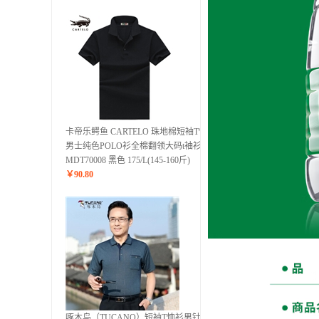
卡帝乐鳄鱼 CARTELO 珠地棉短袖T恤
男士纯色POLO衫全棉翻领大码t袖衫潮
MDT70008 黑色 175/L(145-160斤)
￥
90.80
啄木鸟（TUCANO）短袖T恤衫男针织