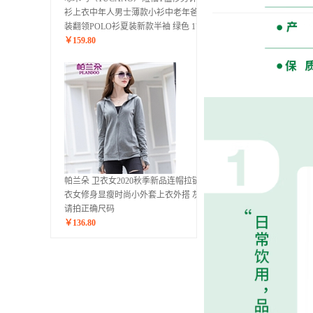
衫上衣中年人男士薄款小衫中老年爸爸
装翻领POLO衫夏装新款半袖 绿色 170
￥
159.80
帕兰朵 卫衣女2020秋季新品连帽拉链卫
衣女修身显瘦时尚小外套上衣外搭 灰色
请拍正确尺码
￥
136.80