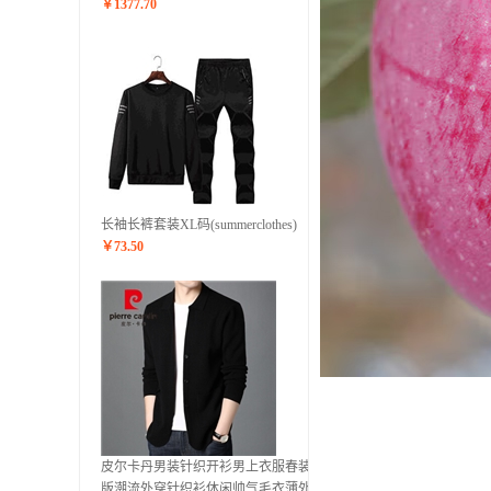
￥
1377.70
长袖长裤套装XL码(summerclothes)
￥
73.50
皮尔卡丹男装针织开衫男上衣服春装韩
版潮流外穿针织衫休闲帅气毛衣薄外套