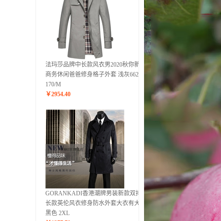
法玛莎品牌中长款风衣男2020秋你新款
商务休闲爸爸修身格子外套 浅灰6627
170/M
￥
2954.40
GORANKADI香港潮牌男装新款双排扣
长款英伦风衣修身防水外套大衣有大码
黑色 2XL