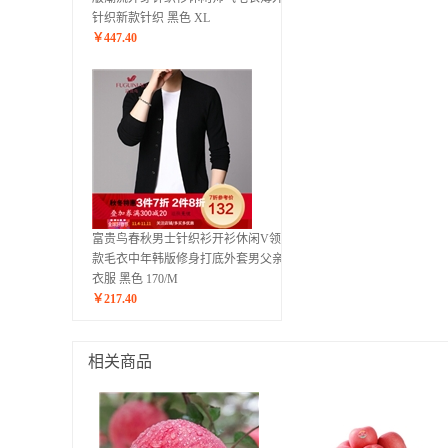
针织新款针织 黑色 XL
￥
447.40
富贵鸟春秋男士针织衫开衫休闲V领薄
款毛衣中年韩版修身打底外套男父亲节
衣服 黑色 170/M
￥
217.40
相关商品