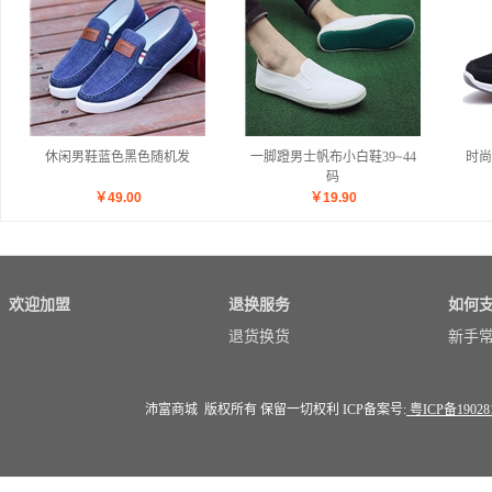
休闲男鞋蓝色黑色随机发
一脚蹬男士帆布小白鞋39~44
时尚
码
￥
49.00
￥
19.90
欢迎加盟
退换服务
如何
退货换货
新手
沛富商城 版权所有 保留一切权利 ICP备案号:
粤ICP备19028