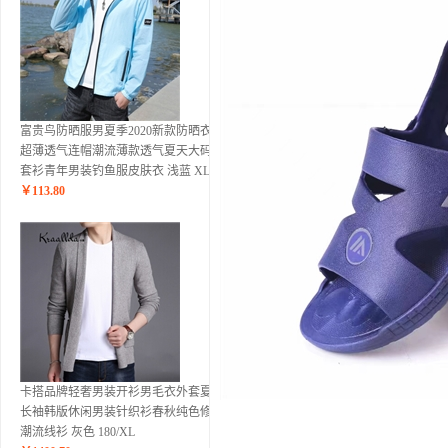
富贵鸟防晒服男夏季2020新款防晒衣男
超薄透气连帽潮流薄款透气夏天大码外
套衫青年男装钓鱼服皮肤衣 浅蓝 XL
￥
113.80
卡搭品牌轻奢男装开衫男毛衣外套夏季
长袖韩版休闲男装针织衫春秋纯色修身
潮流线衫 灰色 180/XL