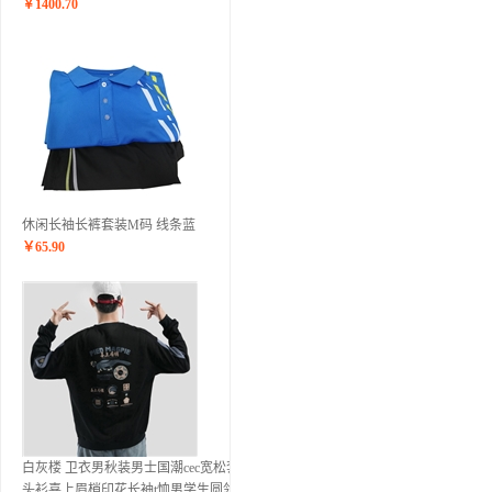
￥
1400.70
休闲长袖长裤套装M码 线条蓝
￥
65.90
白灰楼 卫衣男秋装男士国潮cec宽松套
头衫喜上眉梢印花长袖t恤男学生圆领情