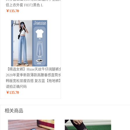
侣上衣外套 F8372黑色 L
￥
135.70
【精选女裤】Hizze天丝牛仔阔腿裤女裤
2020年夏季新款薄款高腰垂感直筒长裤
韩版宽松显瘦百搭 复古蓝【拖地裤】
请拍正确尺码
￥
135.70
相关商品