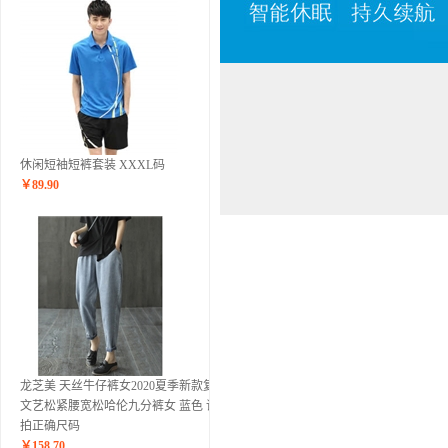
休闲短袖短裤套装 XXXL码
￥
89.90
龙芝美 天丝牛仔裤女2020夏季新款复古
文艺松紧腰宽松哈伦九分裤女 蓝色 请
拍正确尺码
￥
158.70