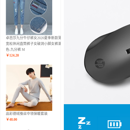
卓芭莎九分牛仔裤女2020夏季新款薄款
宽松休闲直筒裤子女破洞小脚女裤潮 蓝
色-九分裤 M
￥
124.20
品彩德绒蚕丝中领保暖套装
￥
48.00