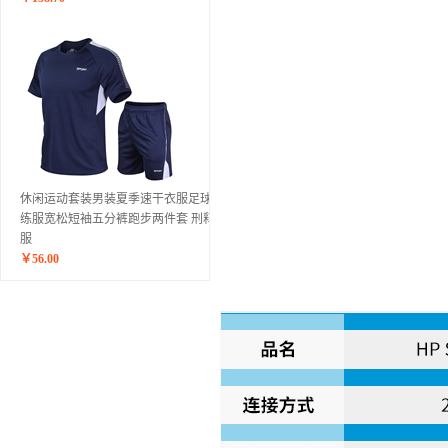
休闲运动套装男装夏季速干衣服足球训
练服宽松短袖五分裤跑步两件套 刑释夏
服
￥
56.00