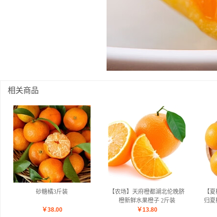
相关商品
砂糖橘3斤装
【农场】天府橙都湖北伦晚脐
【夏
橙新鲜水果橙子 2斤装
归夏
净重
￥
38.00
￥
13.80