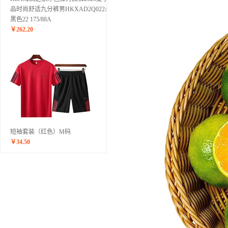
品时尚舒适九分裤男HKXAD2Q022A
黑色22 175/88A
￥
262.20
短袖套装（红色）M码
￥
34.50