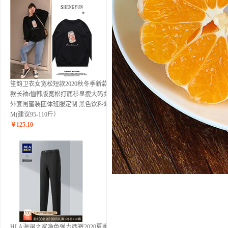
笙韵卫衣女宽松短款2020秋冬季新款薄
款长袖t恤韩版宽松打底衫显瘦大码女装
外套闺蜜装团体班服定制 黑色饮料薄款
M(建议95-110斤）
￥
125.10
HLA海澜之家净色弹力西裤2020夏季新