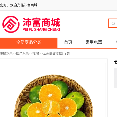
您好，欢迎光临沛富商城
全部商品分类
首页
家用电器
生鲜水果
>>
国产水果
>>
柑/橘
>>云南酸甜蜜桔3斤装