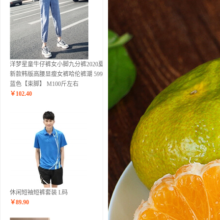
洋梦星童牛仔裤女小脚九分裤2020夏季
新款韩版高腰显瘦女裤哈伦裤潮 5995浅
蓝色【束脚】 M100斤左右
￥
102.40
休闲短袖短裤套装 L码
￥
89.90