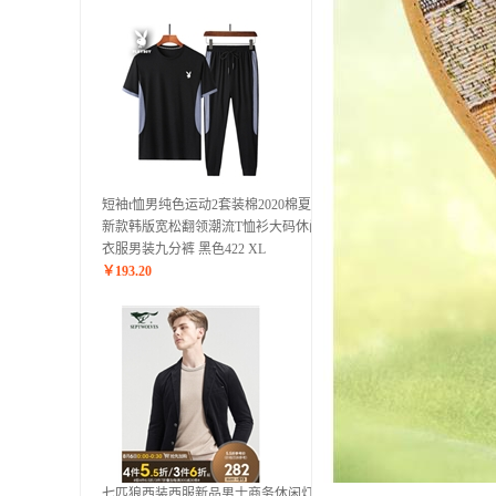
短袖t恤男纯色运动2套装棉2020棉夏季
新款韩版宽松翻领潮流T恤衫大码休闲
衣服男装九分裤 黑色422 XL
￥
193.20
七匹狼西装西服新品男士商务休闲灯芯