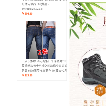
绒休闲单西 001(黑色)
190/104A/XXXXL
￥
596.80
【店长推荐 99元两条】牛仔裤男2020春
夏季新款男士男裤休闲款修身直筒裤子
男装 6699深蓝+858蓝色 30(腰围=2尺3)
￥
113.80