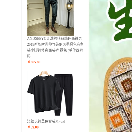
ANDSEEYOU 潮牌精品纯色西裤男
2019新款时尚帅气英伦风墨绿色商务正
装小脚裤修身西装裤 绿色 (单件西裤)29
码
￥
665.80
短袖长裤黑色套装M~3xl
￥
59.00