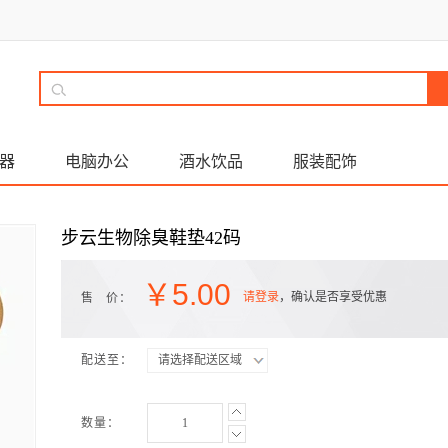
器
电脑办公
酒水饮品
服装配饰
步云生物除臭鞋垫42码
￥
5.00
请登录
，确认是否享受优惠
售 价：
配送至：
请选择配送区域
数量：