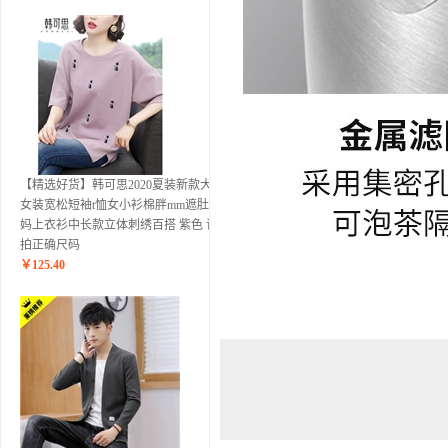
【精选好货】韩可思2020夏装新款大码
女装宽松短袖t恤女小衫棉胖mm遮肚妈
妈上衣衫中长款立体刺绣百搭 紫色 请
拍正确尺码
￥
125.40