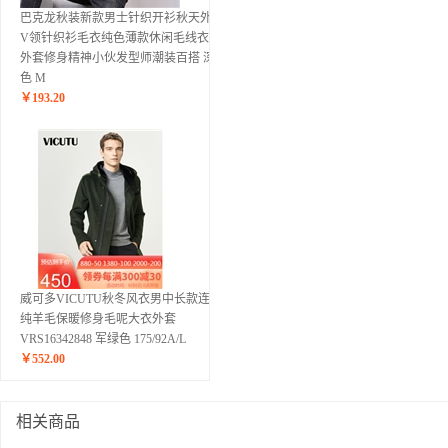
巴克龙秋装新款男士针织开衫秋天外穿
V领针织衫毛衣纯色薄款休闲毛线衣薄
外套修身精神小伙发型师潮装百搭 深灰
色 M
￥
193.20
威可多VICUTU秋冬风衣男中长款连帽
纯羊毛保暖修身毛呢大衣外套
VRS16342848 军绿色 175/92A/L
￥
552.00