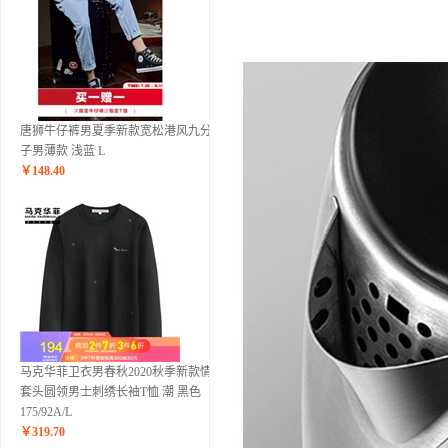
唐狮牛仔裤男夏季新款宽松港风九分裤
子男薄款 浅蓝 L
￥
148.40
马克华菲卫衣男春秋2020秋季新款情侣
套头圆领男士刺绣长袖T恤 潮 黑色
175/92A/L
￥
319.70