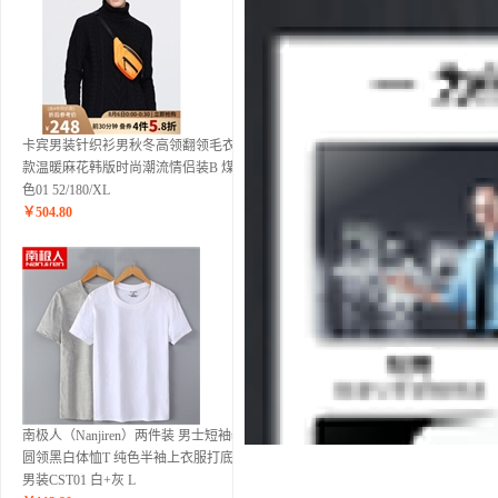
卡宾男装针织衫男秋冬高领翻领毛衣新
款温暖麻花韩版时尚潮流情侣装B 煤黑
色01 52/180/XL
￥
504.80
南极人（Nanjiren）两件装 男士短袖t恤
圆领黑白体恤T 纯色半袖上衣服打底衫
男装CST01 白+灰 L