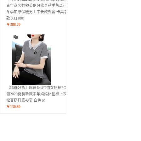
青年商务翻领英伦风修身秋季防风可选
冬季加厚保暖男士中长款外套 卡其春秋
款 XL(180)
￥
388.70
【精选好货】晞薇条纹T恤女短袖POLO
领2020夏装新款中年妈妈体恤棉上衣宽
松百搭打底衫夏 白色 M
￥
136.80