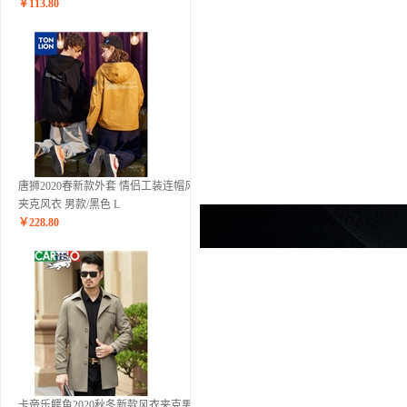
￥
113.80
唐狮2020春新款外套 情侣工装连帽风衣
夹克风衣 男款/黑色 L
￥
228.80
卡帝乐鳄鱼2020秋冬新款风衣夹克男 中