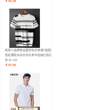
￥
102.40
稻草人品牌新品圆领毛衣男潮T恤夏款
宽松薄款冰丝针织衫男半短袖打底衫 白
色 M /160
￥
297.80