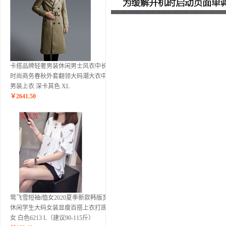
卡搭品牌轻奢男装休闲男士风衣中长款
时尚商务春秋外套翻领大码潮大衣中年
男装上衣 深卡其色 XL
￥
2641.50
莺飞雪短袖t恤女2020夏季新款韩版宽松
休闲学生大码女装显瘦百搭上衣打底衫
女 白色6213 L（建议90-115斤）