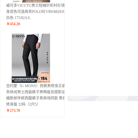
威可多VICUTU男士短袖针织衬衫领修
身双色可选商务POLO衫VRW88283992
白色 175/92A/L
￥
454.20
吉约蒙（G·MONS）西裤男修身正装商
务休闲男士西装裤子男韩版百搭职业结
婚新郎伴郎西服裤子男商场同款 黑色-
修身版 32码（2尺5）
￥
273.70