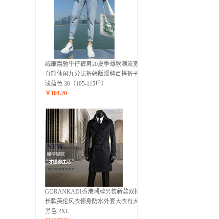
威廉爵驰牛仔裤男20夏季薄款潮流宽松
直筒休闲九分长裤韩版潮牌百搭裤子男
浅蓝色 30（105-115斤）
￥
101.20
GORANKADI香港潮牌男装新款双排扣
长款英伦风衣修身防水外套大衣有大码
黑色 2XL