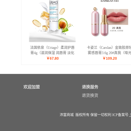
法国依泉（Uriage）柔润护唇
卡姿兰（Carslan）金致胶原
膏4g（滋润保湿 润唇膏 淡化
雾感唇膏3.6g 20#真我（哑
唇纹 口红打底 唇膏女男）
口红 雾面质地 显色持久 显
￥
67.80
￥
109.20
白）
欢迎加盟
退换服务
退货换货
沛富商城 版权所有 保留一切权利 ICP备案号: