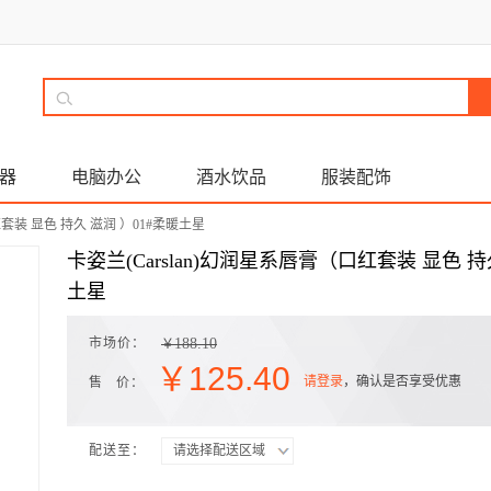
器
电脑办公
酒水饮品
服装配饰
红套装 显色 持久 滋润 ）01#柔暖土星
卡姿兰(Carslan)幻润星系唇膏（口红套装 显色 持
土星
市场价：
188.10
￥
￥
125.40
请登录
，确认是否享受优惠
售 价：
配送至：
请选择配送区域