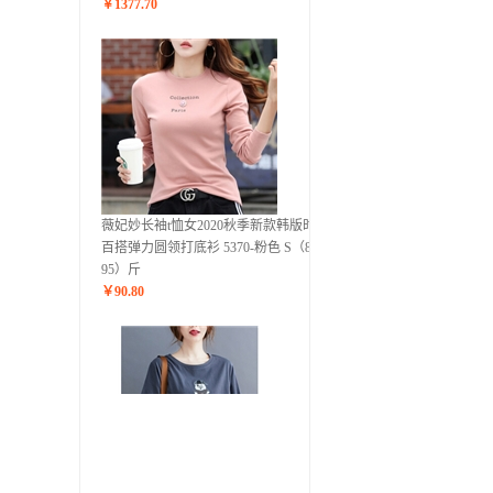
￥
1377.70
薇妃妙长袖t恤女2020秋季新款韩版时尚
百搭弹力圆领打底衫 5370-粉色 S（80-
95）斤
￥
90.80