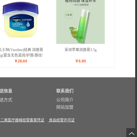
凡士林(Vaseline)经典 润唇膏
采诗苹果润唇膏3.5g
7g(富含无色滋润/护唇/唇纹/
￥
28.60
￥
6.90
送信息
联系我们
送方式
公司简介
网站加盟
第二类医疗器械经营备案凭证
食品经营许可证