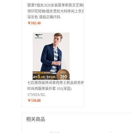
婪澈T恤女2020女装夏季新款文艺棉圆
领印花短袖t恤女宽松大码休闲上衣女
深灰色 请拍正确尺码
￥
102.40
七匹狼西装休闲单西男士新品商务休闲
时尚西服男装外套 102(深蓝)
175/92A/XL
￥
550.80
相关商品