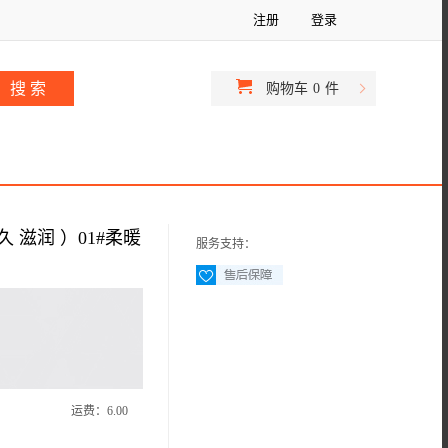
注册
登录
购物车
0
件
久 滋润 ）01#柔暖
服务支持：
运费：
6.00