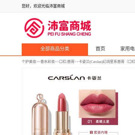
您好，欢迎光临沛富商城
全部商品分类
首页
家用电
个护美妆
>>
香水彩妆
>>
口红/唇膏
>>卡姿兰(Carslan)幻润星系唇膏（口