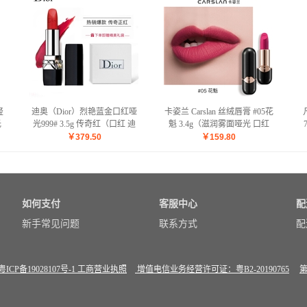
轻
迪奥（Dior）烈艳蓝金口红哑
卡姿兰 Carslan 丝绒唇膏 #05花
光
光999# 3.5g 传奇红（口红 迪
魁 3.4g（滋润雾面哑光 口红
奥999 口红自营 传奇正红 精美
持久不沾杯 显色不脱色 ）
￥
379.50
￥
159.80
礼盒/礼袋随机）
如何支付
客服中心
配
新手常见问题
联系方式
配
粤ICP备19028107号-1
工商营业执照
增值电信业务经营许可证：粤B2-20190765