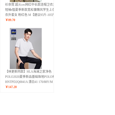
衫奈霓 超火cec网红中长款连帽卫衣女
短袖t恤夏季新款宽松慵懒风学生上衣卫
衣外套女 粉红色 M【建议95斤-105斤】
￥
89.70
【林更新同款】HLA海澜之家净色
POLO2020夏季新品基础珠地POLO衫男
HNTPD2Q0041A 漂白41 170/88Y/M
￥
147.20