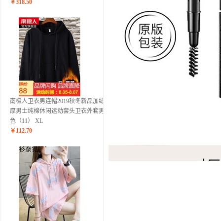
￥
318.50
南极人卫衣男连帽2019秋冬新品加绒加
厚男士纯棉休闲运动套头卫衣外套男 黑
色（11） XL
￥
112.70