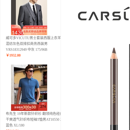
威可多VICUTU男士套装西服上衣羊毛
混纺灰色双排扣商务西装男
VRS18312949 中灰 175/96B
￥
1932.00
布先生 19年新款针织衫 翻领纯色经典
干爽透气针织布短袖T恤男AT10550 灰
蓝色 XL/180