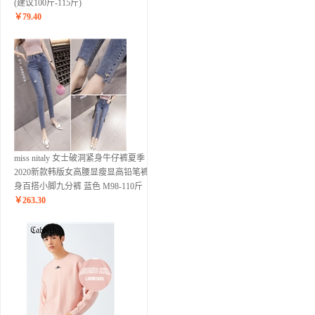
(建议100斤-115斤)
￥
79.40
miss nitaly 女士破洞紧身牛仔裤夏季
2020新款韩版女高腰显瘦显高铅笔裤修
身百搭小脚九分裤 蓝色 M98-110斤
￥
263.30