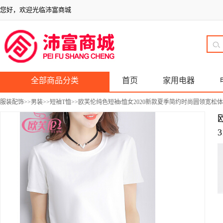
您好，欢迎光临沛富商城
全部商品分类
首页
家用电器
服装配饰
>>
男装
>>
短袖T恤
>>欧芙伦纯色短袖t恤女2020新款夏季简约时尚圆领宽松体恤
3