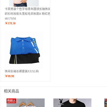
卡宾男装个性字母青年圆领长袖休闲针
织衫时尚街头宽松毛衣秋款H 粉红色04
48/170/M
￥
378.30
休闲长袖长裤套装XXXL码
￥
98.90