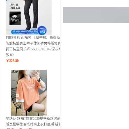
FIRS杉杉 西裤男 【犀牛褶】免烫商务
防皱抗皱男士裤子休闲裤男韩版修身西
裤正装直筒长裤 SNZK71019-2深灰常规
款 80
￥
228.80
苹纳莎 短袖T恤女2020夏季新款时尚韩
版宽松学生百搭时尚上衣打底潮 桔色 L