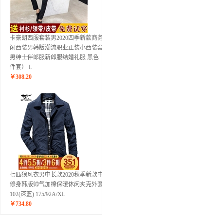
卡豪朗西服套装男2020四季新款商务休
闲西装男韩版潮流职业正装小西装套装
男绅士伴郎服新郎服结婚礼服 黑色（两
件套） L
￥
308.20
七匹狼风衣男中长款2020秋季新款中年
修身韩版帅气加棉保暖休闲夹克外套潮
102(深蓝) 175/92A/XL
￥
734.80