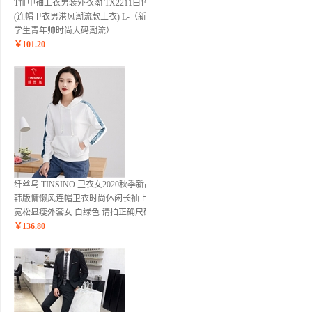
T恤中袖上衣男装外衣潮 TX2211白色-
(连帽卫衣男港风潮流款上衣) L-（新款
学生青年帅时尚大码潮流）
￥
101.20
纤丝鸟 TINSINO 卫衣女2020秋季新品
韩版慵懒风连帽卫衣时尚休闲长袖上衣
宽松显瘦外套女 白绿色 请拍正确尺码
￥
136.80