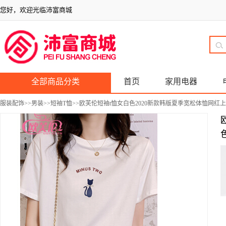
您好，欢迎光临沛富商城
全部商品分类
首页
家用电器
服装配饰
>>
男装
>>
短袖T恤
>>欧芙伦短袖t恤女白色2020新款韩版夏季宽松体恤网红上衣in