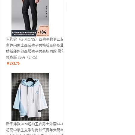
吉约蒙（G·MONS）西裤男修身正装商
务休闲男士西装裤子男韩版百搭职业结
婚新郎伴郎西服裤子男商场同款 黑色-
修身版 32码（2尺5）
￥
273.70
新品薄款2020短袖卫衣男士外套14-16岁
初高中学生夏季时尚帅气青年大码半袖