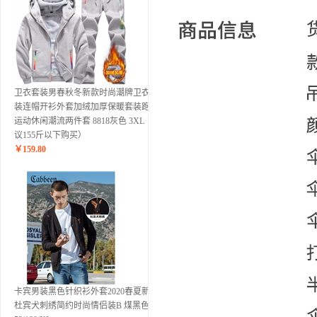
卫衣套装男春秋冬新款时尚潮牌卫衣男
装连帽开衫外套加绒加厚保暖套装跑步
运动休闲潮流两件套 8818灰色 3XL（建
议155斤以下购买）
￥
159.80
卡宾男装黑色针织衫外套2020春夏新款
杜宾犬刺绣简约时尚情侣装B 煤黑色01