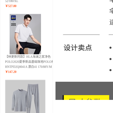
52/180/XL
￥
527.80
【林更新同款】HLA海澜之家净色
POLO2020夏季新品基础珠地POLO衫男
HNTPD2Q0041A 漂白41 170/88Y/M
￥
147.20