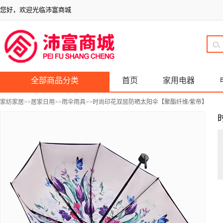
您好，欢迎光临沛富商城
全部商品分类
首页
家用电器
家纺家居
>>
居家日用
>>
雨伞雨具
>>时尚印花双层防晒太阳伞【聚酯纤维/紫帝】