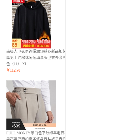
南极人卫衣男连帽2019秋冬新品加绒加
厚男士纯棉休闲运动套头卫衣外套男 黑
色（11） XL
￥
112.70
FULL MONTY米白色平纹绵羊毛西裤
男高腰巴黎扣商务修身西装裤子春夏 米