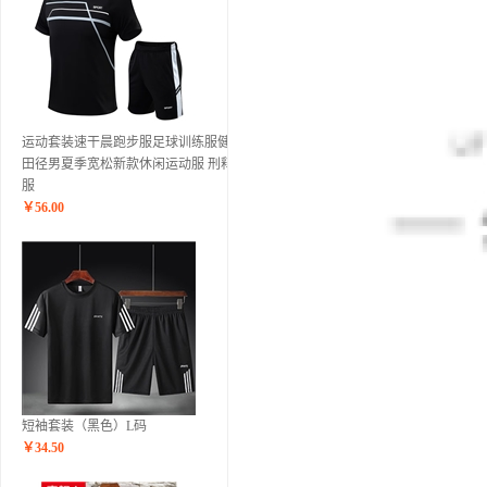
运动套装速干晨跑步服足球训练服健身
田径男夏季宽松新款休闲运动服 刑释夏
服
￥
56.00
短袖套装（黑色）L码
￥
34.50