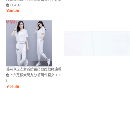
色1354 32
￥
803.80
昕柒叭卫衣女减龄百搭显瘦抽绳连帽纯
色上衣宽松大码九分裤两件套女 1117白
L
￥
144.90