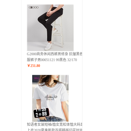
G2000商务休闲西裤男修身 抗皱黑色西
服裤子男00051121 99黑色 32/170
￥
251.80
知语者女装短袖t恤女宽松体恤大码显瘦
上衣2020夏季新款百搭韩版印花时尚纯