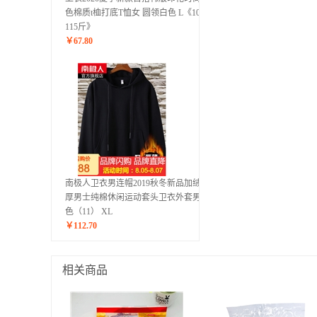
色棉质t桖打底T恤女 圆领白色 L《105-
115斤》
￥
67.80
南极人卫衣男连帽2019秋冬新品加绒加
厚男士纯棉休闲运动套头卫衣外套男 黑
色（11） XL
￥
112.70