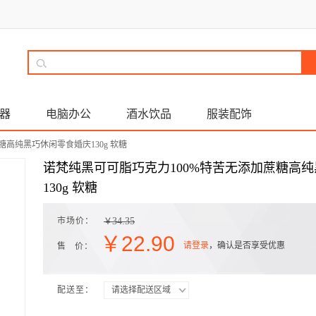
器
电脑办公
酒水饮品
服装配饰
糖高纯黑巧休闲零食婚庆130g 软糖
诺梵纯黑可可脂巧克力100%特苦无添加蔗糖高
130g 软糖
市场价：
34.35
￥
￥
22.90
请登录
，确认是否享受优惠
售 价：
配送至：
请选择配送区域