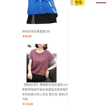
休闲长袖长裤套装L码
￥
98.90
【精选好货】晞薇紫色宽松t恤女2020夏
季新款短袖半袖女装夏装百搭体恤中老
年妈妈装大码上衣女 紫红色 请拍正确
尺码
￥
136.80