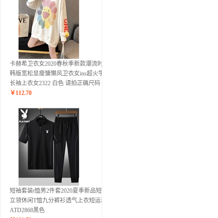
卡赫希卫衣女2020春秋季新款潮流时尚
韩版宽松显瘦慵懒风卫衣女ins超火学生
长袖上衣女2322 白色 请拍正确尺码
￥
112.70
短袖套装t恤男2件套2020夏季新品短袖
立领休闲T恤九分裤衫透气上衣短运动
ATD2868黑色