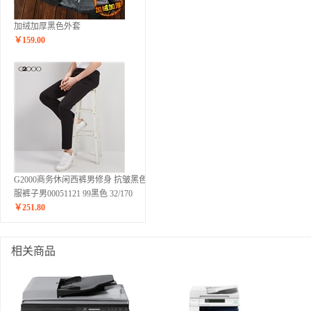
加绒加厚黑色外套
￥
159.00
G2000商务休闲西裤男修身 抗皱黑色西
服裤子男00051121 99黑色 32/170
￥
251.80
相关商品