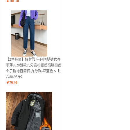
￥
181.70
【2件特价】好梦雅 牛仔阔腿裤女春秋
季薄2020新款九分宽松垂感高腰显瘦小
个子拖地直筒裤 九分款-深蓝色 S【适
合80-95斤】
￥
79.40