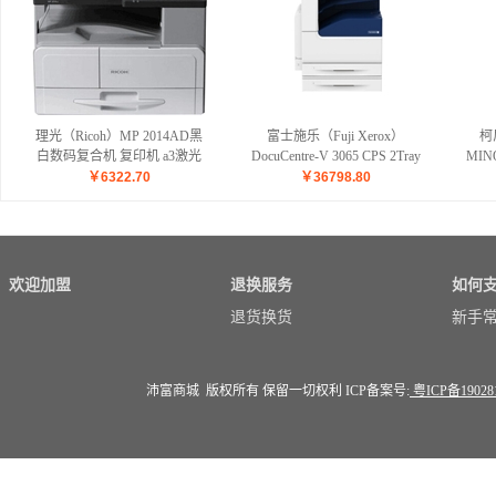
理光（Ricoh）MP 2014AD黑
富士施乐（Fuji Xerox）
柯
白数码复合机 复印机 a3激光
DocuCentre-V 3065 CPS 2Tray
MINO
多功能自动双面复印打印扫描
黑白激光复印机 打印复印扫描
数码
￥
6322.70
￥
36798.80
一体机 主机标配【双面输稿器
含上门安装 上门售后
双面器 单层纸盒 侧路纸盘】
欢迎加盟
退换服务
如何
退货换货
新手
沛富商城 版权所有 保留一切权利 ICP备案号:
粤ICP备19028