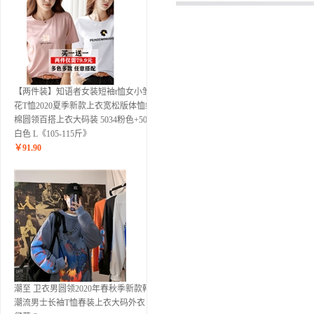
【两件装】知语者女装短袖t恤女小雏菊
花T恤2020夏季新款上衣宽松版体恤纯
棉圆领百搭上衣大码装 5034粉色+5028
白色 L《105-115斤》
￥
91.90
潮至 卫衣男圆领2020年春秋季新款韩版
潮流男士长袖T恤春装上衣大码外衣 牛