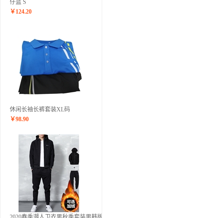
仔蓝 S
￥
124.20
休闲长袖长裤套装XL码
￥
98.90
2020春季潮人卫衣男秋季套装男韩版秋