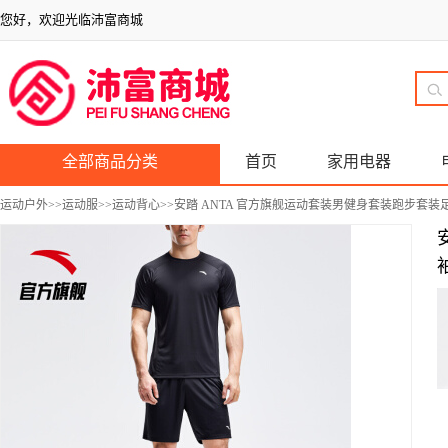
您好，欢迎光临沛富商城
全部商品分类
首页
家用电器
运动户外
>>
运动服
>>
运动背心
>>安踏 ANTA 官方旗舰运动套装男健身套装跑步套装足球