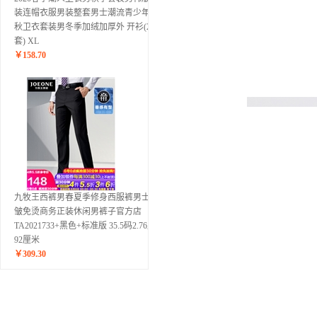
装连帽衣服男装整套男士潮流青少年春
秋卫衣套装男冬季加绒加厚外 开衫(2件
套) XL
￥
158.70
九牧王西裤男春夏季修身西服裤男士抗
皱免烫商务正装休闲男裤子官方店
TA2021733+黑色+标准版 35.5码2.76尺
92厘米
￥
309.30