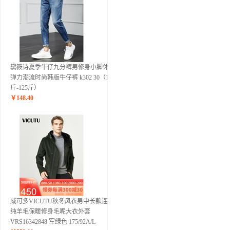
黛筱诗夏季牛仔九分裤男修身小脚休闲
弹力潮流时尚韩版牛仔裤 k302 30（110
斤-125斤）
￥
148.40
威可多VICUTU秋冬风衣男中长款连帽
纯羊毛保暖修身毛呢大衣外套
VRS16342848 军绿色 175/92A/L