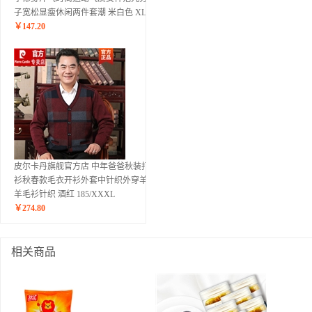
子宽松显瘦休闲两件套潮 米白色 XL
￥
147.20
皮尔卡丹旗舰官方店 中年爸爸秋装打底
衫秋春款毛衣开衫外套中针织外穿羊绒
羊毛衫针织 酒红 185/XXXL
￥
274.80