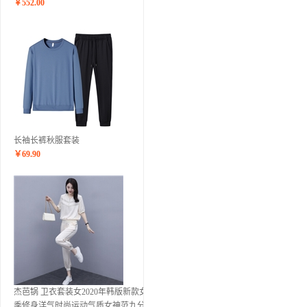
￥
552.00
长袖长裤秋服套装
￥
69.90
杰芭锅 卫衣套装女2020年韩版新款女夏
季修身洋气时尚运动气质女神范九分裤