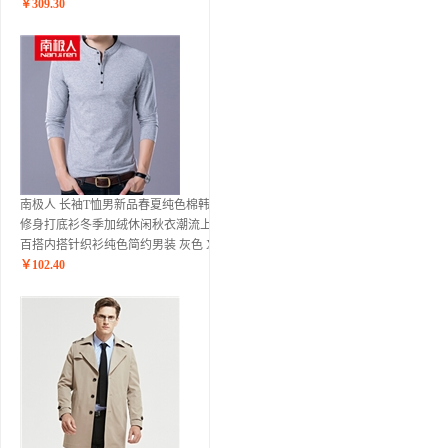
￥
309.30
南极人 长袖T恤男新品春夏纯色棉韩版
修身打底衫冬季加绒休闲秋衣潮流上衣
百搭内搭针织衫纯色简约男装 灰色 XL
￥
102.40