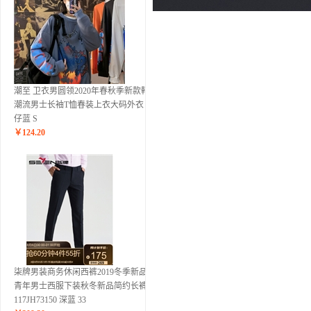
潮至 卫衣男圆领2020年春秋季新款韩版
潮流男士长袖T恤春装上衣大码外衣 牛
仔蓝 S
￥
124.20
柒牌男装商务休闲西裤2019冬季新品中
青年男士西服下装秋冬新品简约长裤子
117JH73150 深蓝 33