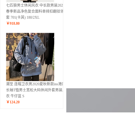
七匹狼男士休闲风衣 中长款男装2020年
春季新品净色复合面料单排扣翻驳领外
套 701(卡其) 180/2XL
￥
918.80
潮至 连帽卫衣男2020夏秋新款ins港风
长袖T恤男士宽松大码休闲外套男装上
衣 牛仔蓝 S
￥
124.20