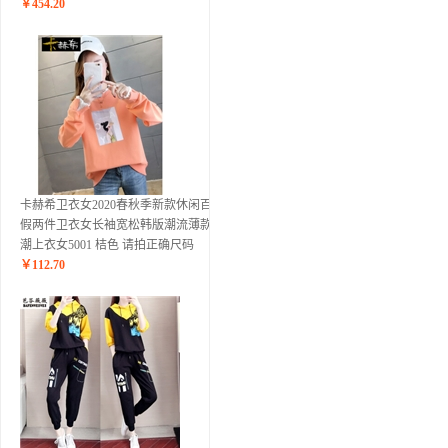
￥
454.20
卡赫希卫衣女2020春秋季新款休闲百搭
假两件卫衣女长袖宽松韩版潮流薄款ins
潮上衣女5001 桔色 请拍正确尺码
￥
112.70