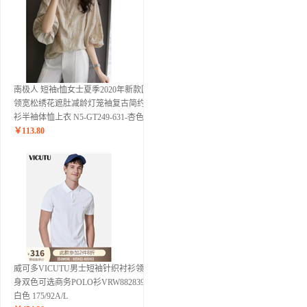
南极人 短袖t恤女士夏季2020年新款圆
领宽松绣花遮肚减龄灯笼袖复古简约小
衫半袖体恤上衣 N5-GT249-631-杏色 M
￥
113.80
威可多VICUTU男士短袖针织衬衫领修
身双色可选商务POLO衫VRW88283992
白色 175/92A/L