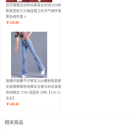
芭芬薇薇运动休闲套装女时尚2020秋季
新款宽松七分袖连帽卫衣洋气两件套潮
黑色两件套 S
￥
228.80
珠珊中高腰牛仔裤女2020春秋新款裤子
女装微喇裤拖地裤女长裤大码女装垂感
休闲裤女 3799-浅蓝色 29码【110-120斤
左右】
￥
148.40
相关商品