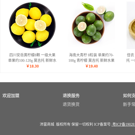
四川安岳黄柠檬8颗 一级大果
海南大青柠 8粒装 单果约70-
佳农
单果约100-120g 莫吉托 新鲜水
100g 青柠檬 莫吉托 新鲜水果
托 一
果
￥
18.30
￥
19.40
欢迎加盟
退换服务
如何
退货换货
新手
沛富商城 版权所有 保留一切权利 ICP备案号:
粤ICP备19028