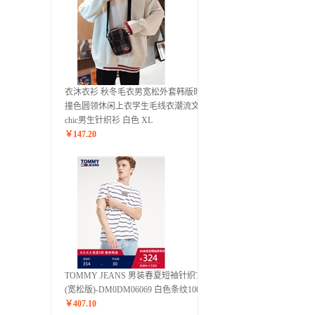
衣沐衣衫 秋冬毛衣男宽松外套韩版时尚
撞色圆领休闲上衣学生毛线衣潮流文艺
chic男生针织衫 白色 XL
￥
147.20
TOMMY JEANS 男装春夏短袖针织T恤
(宽松版)-DM0DM06069 白色条纹100 M
￥
407.10