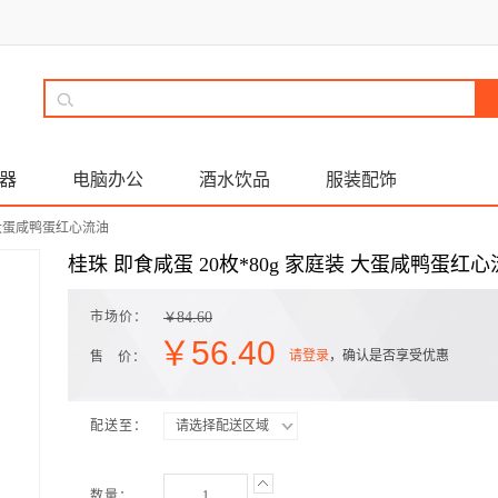
器
电脑办公
酒水饮品
服装配饰
装 大蛋咸鸭蛋红心流油
桂珠 即食咸蛋 20枚*80g 家庭装 大蛋咸鸭蛋红
市场价：
84.60
￥
￥
56.40
请登录
，确认是否享受优惠
售 价：
配送至：
请选择配送区域
数量：