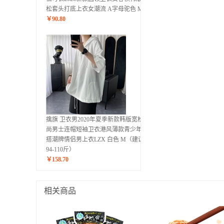
松套头打底上衣女潮流 A字母驼色 M
￥
90.80
擒旗 卫衣男2020年夏季新款韩版宽松时
尚男士连帽短袖卫衣港风薄款青少年百
搭潮牌情侣男上衣LZX 白色 M（建议
94-110斤）
￥
158.70