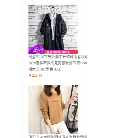
潮型库 风衣男外套中长款韩版春秋季
2020春季新款夹克男春秋帅气青少年连
帽大衣 107黑色 4XL
￥
227.70
佰可衣2020新款圆领卫衣女春秋韩版宽