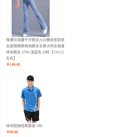
珠珊中高腰牛仔裤女2020春秋新款裤子
女装微喇裤拖地裤女长裤大码女装垂感
休闲裤女 3799-浅蓝色 29码【110-120斤
左右】
￥
148.40
休闲短袖短裤套装 S码
￥
89.90