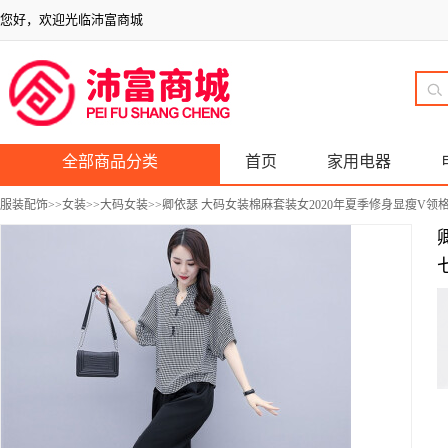
您好，欢迎光临沛富商城
全部商品分类
首页
家用电器
服装配饰
>>
女装
>>
大码女装
>>卿依瑟 大码女装棉麻套装女2020年夏季修身显瘦V领