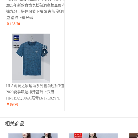
2020年新款直筒宽松破洞高腰显瘦老爹
裤九分百搭休闲萝卜裤 复古蓝-破洞毛
边 请拍正确尺码
￥
135.70
HLA海澜之家运动系列圆领短袖T恤
2020夏季吸湿排汗基础上衣男
HNTBJ2Q306A 藏青L6 175/92Y/L
￥
89.70
相关商品