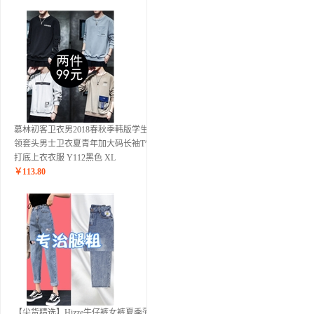
慕林初客卫衣男2018春秋季韩版学生圆
领套头男士卫衣夏青年加大码长袖T恤
打底上衣衣服 Y112黑色 XL
￥
113.80
【尖货精选】Hizze牛仔裤女裤夏季薄款