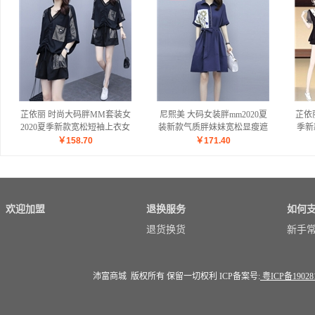
芷依丽 时尚大码胖MM套装女
尼熙美 大码女装胖mm2020夏
芷依
2020夏季新款宽松短袖上衣女
装新款气质胖妹妹宽松显瘦遮
季新
T恤休闲阔腿短裤运动两件套
肚子加肥加大时尚拼接衬衫遮
袖T
￥
158.70
￥
171.40
黑色 L
肉连衣裙 蓝色 2XL 建议135-
龄遮
150斤
欢迎加盟
退换服务
如何
退货换货
新手
沛富商城 版权所有 保留一切权利 ICP备案号:
粤ICP备19028