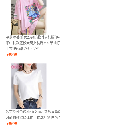
芊蕊短袖t恤女2020新款时尚韩版印花圆
领中长款宽松大码女装胖MM半袖打底
上衣服ins潮 粉红色 M
￥
90.80
欧芙伦纯色短袖t恤女2020新款夏季简约
时尚圆领宽松体恤上衣潮3162 白色 M
￥
89.70