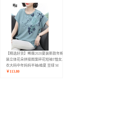
【精选好货】晞薇2020夏装新款年棉女
装立体花朵拼接图案碎花短袖T恤女上
衣大码中年妈妈半袖t桖夏 豆绿 M
￥
113.80