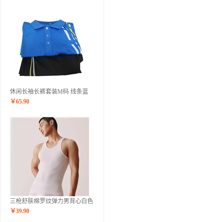
休闲长袖长裤套装M码 线条蓝
￥
65.90
三枪舒肤棉罗纹弹力男背心白色
￥
39.90