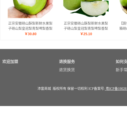
正宗安徽砀山酥梨新鲜水果梨
正宗安徽砀山酥梨新鲜水果梨
【蔬
子砀山梨皇冠梨青梨啤梨香梨
子砀山梨皇冠梨青梨啤梨香梨
箱砀
精品大果10斤装 水果 雪梨
超值10斤装
梨当
￥
30.80
￥
25.10
婆梨 
欢迎加盟
退换服务
如何
退货换货
新手
沛富商城 版权所有 保留一切权利 ICP备案号:
粤ICP备19028