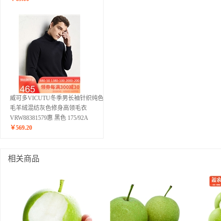
威可多VICUTU冬季男长袖针织纯色羊
毛羊绒混纺灰色修身高领毛衣
VRW88381579惠 黑色 175/92A
￥
569.20
相关商品