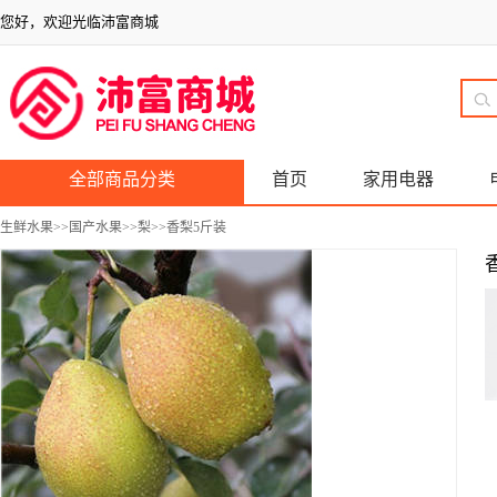
您好，欢迎光临沛富商城
全部商品分类
首页
家用电器
生鲜水果
>>
国产水果
>>
梨
>>香梨5斤装