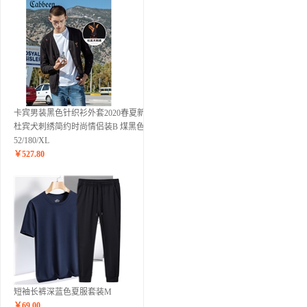
卡宾男装黑色针织衫外套2020春夏新款
杜宾犬刺绣简约时尚情侣装B 煤黑色01
52/180/XL
￥
527.80
短袖长裤深蓝色夏服套装M
￥
69.00