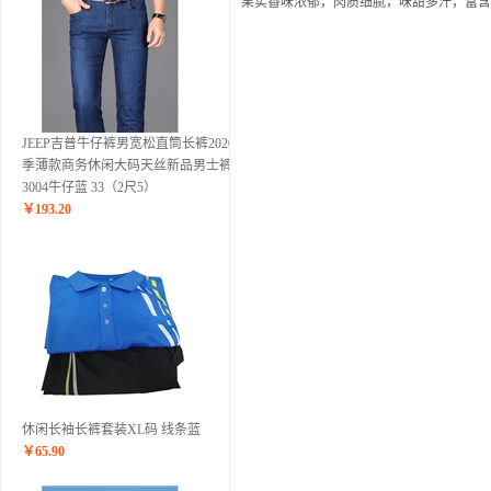
果实香味浓郁，肉质细腻，味甜多汁，富含
JEEP吉普牛仔裤男宽松直筒长裤2020夏
季薄款商务休闲大码天丝新品男士裤子
3004牛仔蓝 33（2尺5）
￥
193.20
休闲长袖长裤套装XL码 线条蓝
￥
65.90